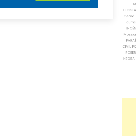
A
LEGISL
Ceará
curra
INCÊ
Mosso
PARA
CIVIL
PO
ROBE
NEGRA 