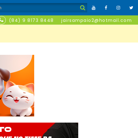
(84) 9 8173 8448
jairsampaio2@hotmail.com