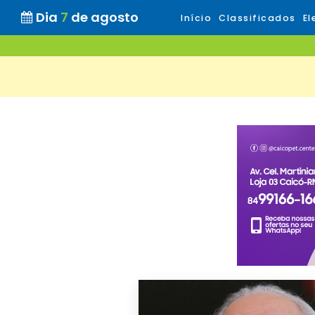
Dia
7
de agosto
Início
Classificados
El