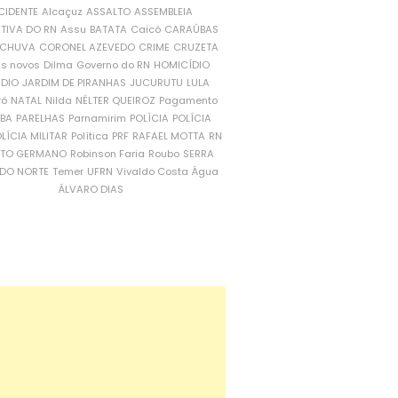
CIDENTE
Alcaçuz
ASSALTO
ASSEMBLEIA
ATIVA DO RN
Assu
BATATA
Caicó
CARAÚBAS
CHUVA
CORONEL AZEVEDO
CRIME
CRUZETA
is novos
Dilma
Governo do RN
HOMICÍDIO
NDIO
JARDIM DE PIRANHAS
JUCURUTU
LULA
ró
NATAL
Nilda
NÉLTER QUEIROZ
Pagamento
ÍBA
PARELHAS
Parnamirim
POLÍCIA
POLÍCIA
LÍCIA MILITAR
Política
PRF
RAFAEL MOTTA
RN
RTO GERMANO
Robinson Faria
Roubo
SERRA
DO NORTE
Temer
UFRN
Vivaldo Costa
Água
ÁLVARO DIAS