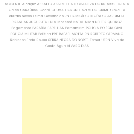
ACIDENTE
Alcaçuz
ASSALTO
ASSEMBLEIA LEGISLATIVA DO RN
Assu
BATATA
Caicó
CARAÚBAS
Ceará
CHUVA
CORONEL AZEVEDO
CRIME
CRUZETA
currais novos
Dilma
Governo do RN
HOMICÍDIO
INCÊNDIO
JARDIM DE
PIRANHAS
JUCURUTU
LULA
Mossoró
NATAL
Nilda
NÉLTER QUEIROZ
Pagamento
PARAÍBA
PARELHAS
Parnamirim
POLÍCIA
POLÍCIA CIVIL
POLÍCIA MILITAR
Política
PRF
RAFAEL MOTTA
RN
ROBERTO GERMANO
Robinson Faria
Roubo
SERRA NEGRA DO NORTE
Temer
UFRN
Vivaldo
Costa
Água
ÁLVARO DIAS