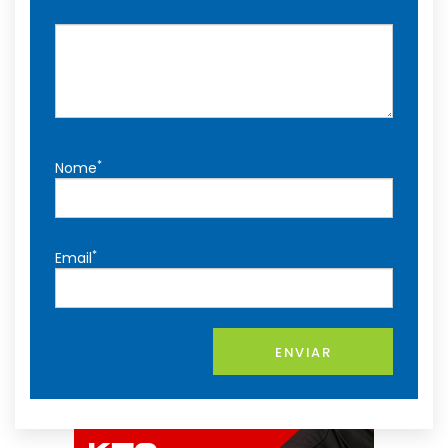
*
Nome
*
Email
ENVIAR