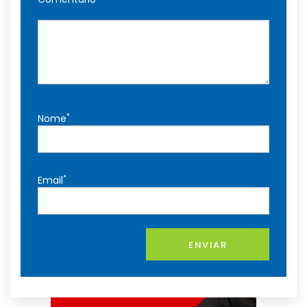
*
Nome
*
Email
ENVIAR