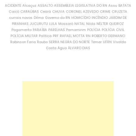
ACIDENTE
Alcaçuz
ASSALTO
ASSEMBLEIA LEGISLATIVA DO RN
Assu
BATATA
Caicó
CARAÚBAS
Ceará
CHUVA
CORONEL AZEVEDO
CRIME
CRUZETA
currais novos
Dilma
Governo do RN
HOMICÍDIO
INCÊNDIO
JARDIM DE
PIRANHAS
JUCURUTU
LULA
Mossoró
NATAL
Nilda
NÉLTER QUEIROZ
Pagamento
PARAÍBA
PARELHAS
Parnamirim
POLÍCIA
POLÍCIA CIVIL
POLÍCIA MILITAR
Política
PRF
RAFAEL MOTTA
RN
ROBERTO GERMANO
Robinson Faria
Roubo
SERRA NEGRA DO NORTE
Temer
UFRN
Vivaldo
Costa
Água
ÁLVARO DIAS