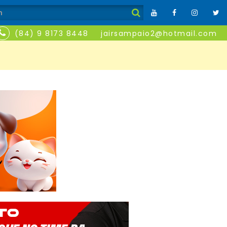
(84) 9 8173 8448
jairsampaio2@hotmail.com