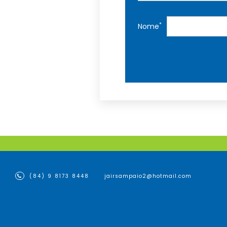
*
Nome
(84) 9 8173 8448
jairsampaio2@hotmail.com