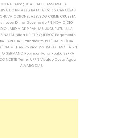
CIDENTE
Alcaçuz
ASSALTO
ASSEMBLEIA
ATIVA DO RN
Assu
BATATA
Caicó
CARAÚBAS
CHUVA
CORONEL AZEVEDO
CRIME
CRUZETA
is novos
Dilma
Governo do RN
HOMICÍDIO
NDIO
JARDIM DE PIRANHAS
JUCURUTU
LULA
ró
NATAL
Nilda
NÉLTER QUEIROZ
Pagamento
ÍBA
PARELHAS
Parnamirim
POLÍCIA
POLÍCIA
LÍCIA MILITAR
Política
PRF
RAFAEL MOTTA
RN
RTO GERMANO
Robinson Faria
Roubo
SERRA
DO NORTE
Temer
UFRN
Vivaldo Costa
Água
ÁLVARO DIAS