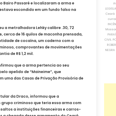
o Bairo Passaré e localizaram a arma e
A
LEGISL
estava escondido em um fundo falso na
Ceará
curra
INCÊ
eu a metralhadora Lehky calibre .30, 72
Mosso
, cerca de 16 quilos de maconha prensada,
PARA
CIVIL
PO
tidade de cocaína, um caderno com a
ROBE
riminoso, comprovantes de movimentações
NEGRA 
ntia de R$ 1,2 mil.
firmou que a arma pertencia ao seu
pelo apelido de “Maineime”, que
m uma das Casas de Privação Provisória de
tular da Draco, informou que a
m grupo criminoso que teria essa arma com
ssaltos a instituições financeiras e carros-
mos a chegada desse armamento do Ceará,