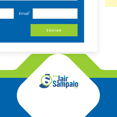
*
Email
ENVIAR