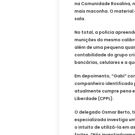
na Comunidade Rosalina, n
mais maconha. O material 
sala.
No total, a polícia apreend
munições do mesmo calibre
além de uma pequena quan
contabilidade do grupo c
bancárias, celulares e a qua
Em depoimento, “Gabi” con
companheiro identificado 
atualmente cumpre pena e
Liberdade (CPPL).
O delegado Osmar Berto, ti
especializada investiga u
o intuito de utilizá-la em a
fortes. “Nós investigáva