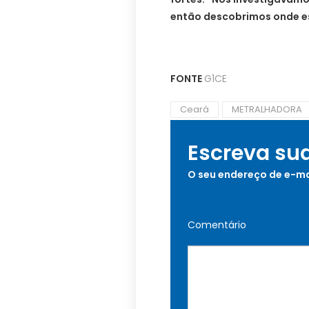
então descobrimos onde es
FONTE
G1CE
Ceará
METRALHADORA
Escreva su
O seu endereço de e-ma
Comentário