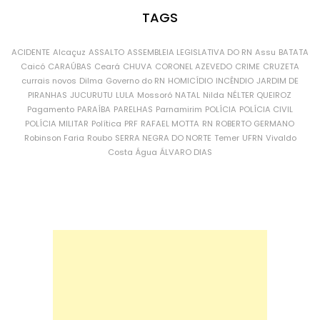
TAGS
ACIDENTE
Alcaçuz
ASSALTO
ASSEMBLEIA LEGISLATIVA DO RN
Assu
BATATA
Caicó
CARAÚBAS
Ceará
CHUVA
CORONEL AZEVEDO
CRIME
CRUZETA
currais novos
Dilma
Governo do RN
HOMICÍDIO
INCÊNDIO
JARDIM DE
PIRANHAS
JUCURUTU
LULA
Mossoró
NATAL
Nilda
NÉLTER QUEIROZ
Pagamento
PARAÍBA
PARELHAS
Parnamirim
POLÍCIA
POLÍCIA CIVIL
POLÍCIA MILITAR
Política
PRF
RAFAEL MOTTA
RN
ROBERTO GERMANO
Robinson Faria
Roubo
SERRA NEGRA DO NORTE
Temer
UFRN
Vivaldo
Costa
Água
ÁLVARO DIAS