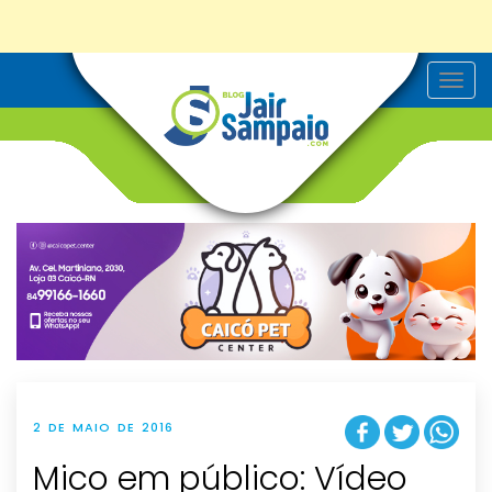
T
o
g
g
l
e
n
a
v
i
g
a
t
i
o
n
2 DE MAIO DE 2016
Mico em público: Vídeo