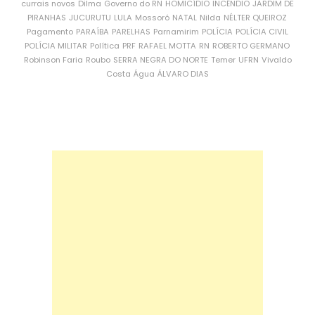
currais novos
Dilma
Governo do RN
HOMICÍDIO
INCÊNDIO
JARDIM DE
PIRANHAS
JUCURUTU
LULA
Mossoró
NATAL
Nilda
NÉLTER QUEIROZ
Pagamento
PARAÍBA
PARELHAS
Parnamirim
POLÍCIA
POLÍCIA CIVIL
POLÍCIA MILITAR
Política
PRF
RAFAEL MOTTA
RN
ROBERTO GERMANO
Robinson Faria
Roubo
SERRA NEGRA DO NORTE
Temer
UFRN
Vivaldo
Costa
Água
ÁLVARO DIAS