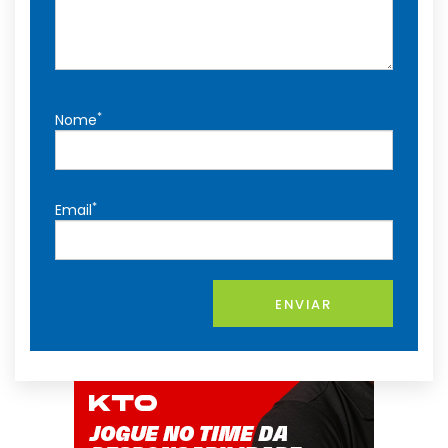
*
Nome
*
Email
ENVIAR