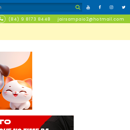
(84) 9 8173 8448
jairsampaio2@hotmail.com