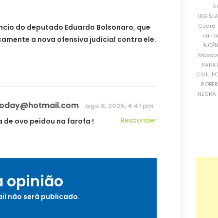
A
LEGISL
Ceará
êncio do deputado Eduardo Bolsonaro, que
curra
mente a nova ofensiva judicial contra ele.
INCÊ
Mosso
PARA
CIVIL
PO
ROBE
NEGRA 
ioday@hotmail.com
ago 8, 2025, 4:41 pm
Responder
 de ovo peidou na farofa !
a opinião
il não será publicado.