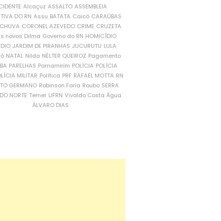
CIDENTE
Alcaçuz
ASSALTO
ASSEMBLEIA
ATIVA DO RN
Assu
BATATA
Caicó
CARAÚBAS
CHUVA
CORONEL AZEVEDO
CRIME
CRUZETA
is novos
Dilma
Governo do RN
HOMICÍDIO
NDIO
JARDIM DE PIRANHAS
JUCURUTU
LULA
ró
NATAL
Nilda
NÉLTER QUEIROZ
Pagamento
ÍBA
PARELHAS
Parnamirim
POLÍCIA
POLÍCIA
LÍCIA MILITAR
Política
PRF
RAFAEL MOTTA
RN
RTO GERMANO
Robinson Faria
Roubo
SERRA
DO NORTE
Temer
UFRN
Vivaldo Costa
Água
ÁLVARO DIAS