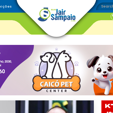
eições