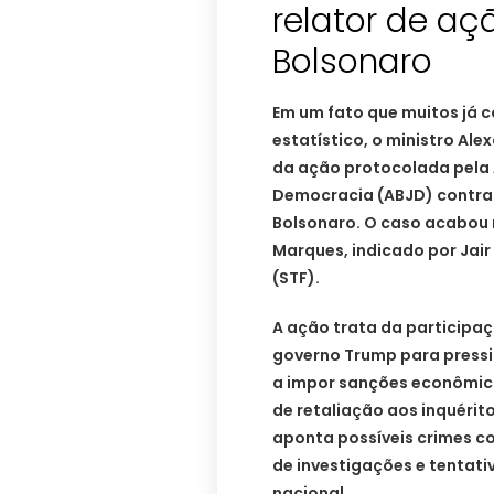
relator de aç
Bolsonaro
Em um fato que muitos já 
estatístico, o ministro Al
da ação protocolada pela A
Democracia (ABJD) contra 
Bolsonaro. O caso acabou 
Marques, indicado por Jair
(STF).
A ação trata da participa
governo Trump para press
a impor sanções econômicas
de retaliação aos inquérit
aponta possíveis crimes c
de investigações e tentati
nacional.