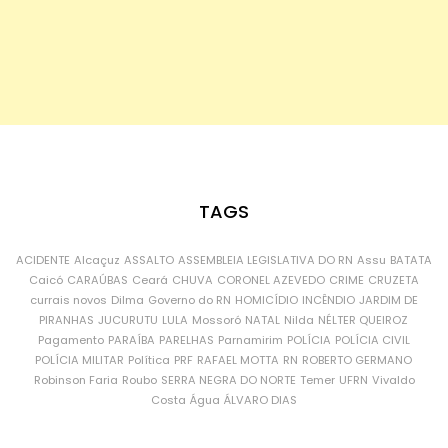
TAGS
ACIDENTE
Alcaçuz
ASSALTO
ASSEMBLEIA LEGISLATIVA DO RN
Assu
BATATA
Caicó
CARAÚBAS
Ceará
CHUVA
CORONEL AZEVEDO
CRIME
CRUZETA
currais novos
Dilma
Governo do RN
HOMICÍDIO
INCÊNDIO
JARDIM DE
PIRANHAS
JUCURUTU
LULA
Mossoró
NATAL
Nilda
NÉLTER QUEIROZ
Pagamento
PARAÍBA
PARELHAS
Parnamirim
POLÍCIA
POLÍCIA CIVIL
POLÍCIA MILITAR
Política
PRF
RAFAEL MOTTA
RN
ROBERTO GERMANO
Robinson Faria
Roubo
SERRA NEGRA DO NORTE
Temer
UFRN
Vivaldo
Costa
Água
ÁLVARO DIAS