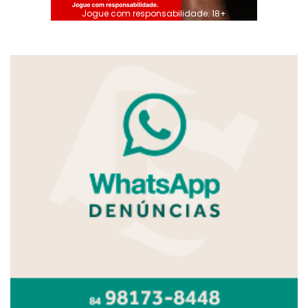
Jogue com responsabilidade. 18+