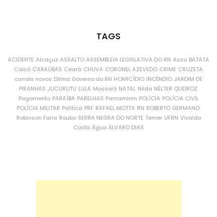
TAGS
ACIDENTE
Alcaçuz
ASSALTO
ASSEMBLEIA LEGISLATIVA DO RN
Assu
BATATA
Caicó
CARAÚBAS
Ceará
CHUVA
CORONEL AZEVEDO
CRIME
CRUZETA
currais novos
Dilma
Governo do RN
HOMICÍDIO
INCÊNDIO
JARDIM DE
PIRANHAS
JUCURUTU
LULA
Mossoró
NATAL
Nilda
NÉLTER QUEIROZ
Pagamento
PARAÍBA
PARELHAS
Parnamirim
POLÍCIA
POLÍCIA CIVIL
POLÍCIA MILITAR
Política
PRF
RAFAEL MOTTA
RN
ROBERTO GERMANO
Robinson Faria
Roubo
SERRA NEGRA DO NORTE
Temer
UFRN
Vivaldo
Costa
Água
ÁLVARO DIAS