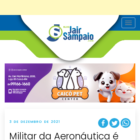
T
o
g
g
l
e
n
a
v
i
g
a
t
i
o
n
3 DE DEZEMBRO DE 2021
Militar da Aeronáutica é