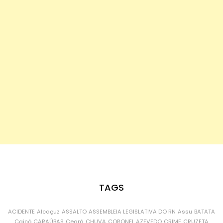
TAGS
ACIDENTE
Alcaçuz
ASSALTO
ASSEMBLEIA LEGISLATIVA DO RN
Assu
BATATA
Caicó
CARAÚBAS
Ceará
CHUVA
CORONEL AZEVEDO
CRIME
CRUZETA