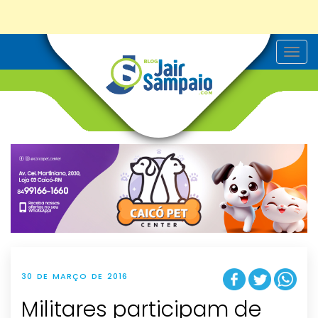
T
o
g
g
l
e
n
a
v
i
g
a
t
i
o
n
30 DE MARÇO DE 2016
Militares participam de