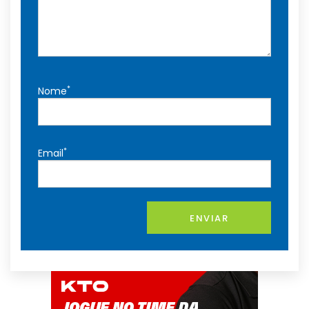
*
Nome
*
Email
ENVIAR