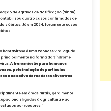
mação de Agravos de Notificação (Sinan)
contabilizou quatro casos confirmados de
dois óbitos. Já em 2024, foram sete casos
óbitos.
 a hantavirose é uma zoonose viral aguda
ta principalmente na forma da Síndrome
írus.
A transmissão para humanos
vezes, pela inalação de partículas
zes e na saliva de roedores silvestres
ncipalmente em áreas rurais, geralmente
upacionais ligadas à agricultura e ao
festados por roedores.”