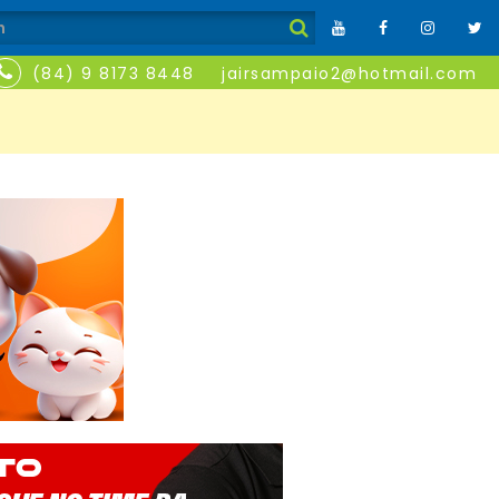
(84) 9 8173 8448
jairsampaio2@hotmail.com