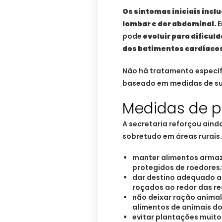
Os sintomas iniciais inclu
lombar e dor abdominal.
E
pode
evoluir para dificul
dos batimentos cardíacos
Não há tratamento específ
baseado em medidas de sup
Medidas de 
A secretaria reforçou ain
sobretudo em áreas rurais.
manter alimentos armaz
protegidos de roedores;
dar destino adequado ao
roçados ao redor das re
não deixar ração animal
alimentos de animais d
evitar plantações muit