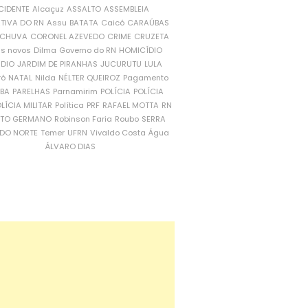
CIDENTE
Alcaçuz
ASSALTO
ASSEMBLEIA
ATIVA DO RN
Assu
BATATA
Caicó
CARAÚBAS
CHUVA
CORONEL AZEVEDO
CRIME
CRUZETA
is novos
Dilma
Governo do RN
HOMICÍDIO
NDIO
JARDIM DE PIRANHAS
JUCURUTU
LULA
ró
NATAL
Nilda
NÉLTER QUEIROZ
Pagamento
ÍBA
PARELHAS
Parnamirim
POLÍCIA
POLÍCIA
LÍCIA MILITAR
Política
PRF
RAFAEL MOTTA
RN
RTO GERMANO
Robinson Faria
Roubo
SERRA
DO NORTE
Temer
UFRN
Vivaldo Costa
Água
ÁLVARO DIAS