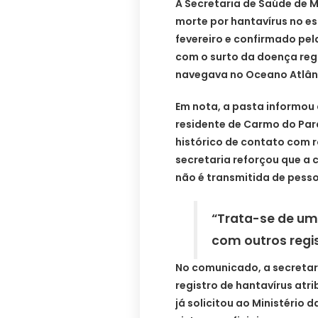
A Secretaria de Saúde de 
morte por hantavírus no es
fevereiro e confirmado pel
com o surto da doença reg
navegava no Oceano Atlân
Em nota, a pasta informou
residente de Carmo do Par
histórico de contato com r
secretaria reforçou que a c
não é transmitida de pess
“Trata-se de um
com outros regi
No comunicado, a secreta
registro de hantavírus atr
já solicitou ao Ministério