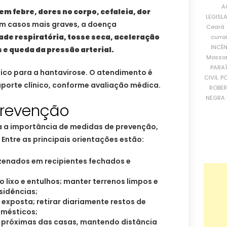
A
em febre, dores no corpo, cefaleia, dor
LEGISL
m casos mais graves, a doença
Ceará
dade respiratória, tosse seca, aceleração
curra
INCÊ
 e queda da pressão arterial.
Mosso
PARA
ico para a hantavirose. O atendimento é
CIVIL
PO
orte clínico, conforme avaliação médica.
ROBE
NEGRA 
prevenção
da a importância de medidas de prevenção,
 Entre as principais orientações estão:
enados em recipientes fechados e
 lixo e entulhos; manter terrenos limpos e
sidências;
 exposta; retirar diariamente restos de
omésticos;
o próximas das casas, mantendo distância