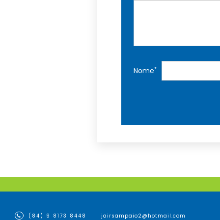
*
Nome
(84) 9 8173 8448
jairsampaio2@hotmail.com