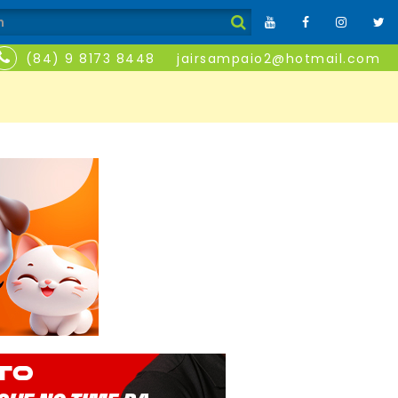
(84) 9 8173 8448
jairsampaio2@hotmail.com