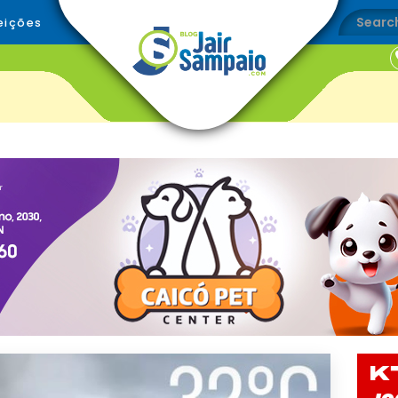
eições