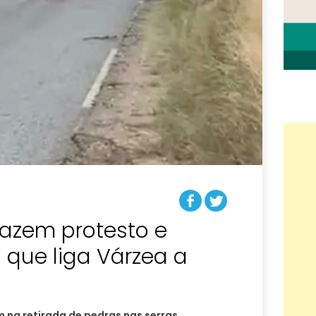
fazem protesto e
a que liga Várzea a
 na retirada de pedras nas serras