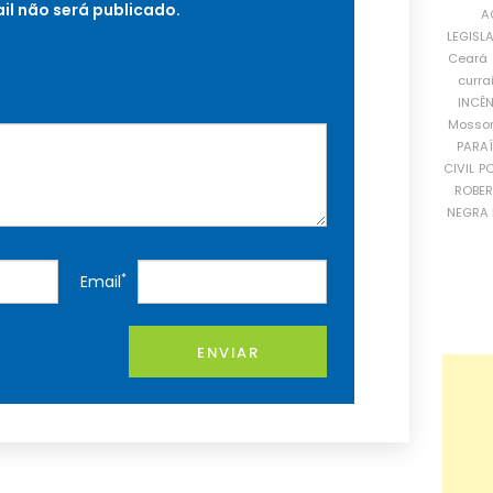
il não será publicado.
A
LEGISL
Ceará
curra
INCÊ
Mosso
PARA
CIVIL
PO
ROBE
NEGRA 
*
Email
ENVIAR