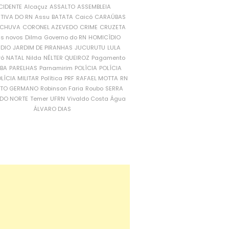
CIDENTE
Alcaçuz
ASSALTO
ASSEMBLEIA
ATIVA DO RN
Assu
BATATA
Caicó
CARAÚBAS
CHUVA
CORONEL AZEVEDO
CRIME
CRUZETA
is novos
Dilma
Governo do RN
HOMICÍDIO
NDIO
JARDIM DE PIRANHAS
JUCURUTU
LULA
ró
NATAL
Nilda
NÉLTER QUEIROZ
Pagamento
ÍBA
PARELHAS
Parnamirim
POLÍCIA
POLÍCIA
LÍCIA MILITAR
Política
PRF
RAFAEL MOTTA
RN
RTO GERMANO
Robinson Faria
Roubo
SERRA
DO NORTE
Temer
UFRN
Vivaldo Costa
Água
ÁLVARO DIAS