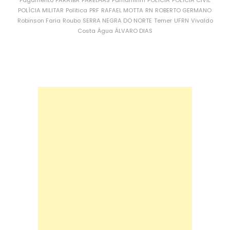
Pagamento
PARAÍBA
PARELHAS
Parnamirim
POLÍCIA
POLÍCIA CIVIL
POLÍCIA MILITAR
Política
PRF
RAFAEL MOTTA
RN
ROBERTO GERMANO
Robinson Faria
Roubo
SERRA NEGRA DO NORTE
Temer
UFRN
Vivaldo
Costa
Água
ÁLVARO DIAS