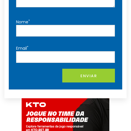
*
Nome
*
Email
ENVIAR