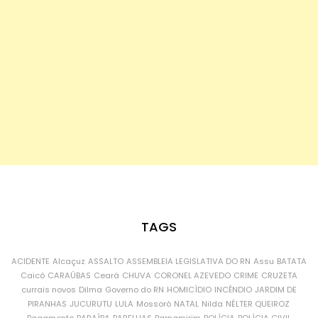
TAGS
ACIDENTE
Alcaçuz
ASSALTO
ASSEMBLEIA LEGISLATIVA DO RN
Assu
BATATA
Caicó
CARAÚBAS
Ceará
CHUVA
CORONEL AZEVEDO
CRIME
CRUZETA
currais novos
Dilma
Governo do RN
HOMICÍDIO
INCÊNDIO
JARDIM DE
PIRANHAS
JUCURUTU
LULA
Mossoró
NATAL
Nilda
NÉLTER QUEIROZ