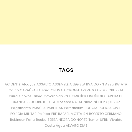
TAGS
ACIDENTE
Alcaçuz
ASSALTO
ASSEMBLEIA LEGISLATIVA DO RN
Assu
BATATA
Caicó
CARAÚBAS
Ceará
CHUVA
CORONEL AZEVEDO
CRIME
CRUZETA
currais novos
Dilma
Governo do RN
HOMICÍDIO
INCÊNDIO
JARDIM DE
PIRANHAS
JUCURUTU
LULA
Mossoró
NATAL
Nilda
NÉLTER QUEIROZ
Pagamento
PARAÍBA
PARELHAS
Parnamirim
POLÍCIA
POLÍCIA CIVIL
POLÍCIA MILITAR
Política
PRF
RAFAEL MOTTA
RN
ROBERTO GERMANO
Robinson Faria
Roubo
SERRA NEGRA DO NORTE
Temer
UFRN
Vivaldo
Costa
Água
ÁLVARO DIAS