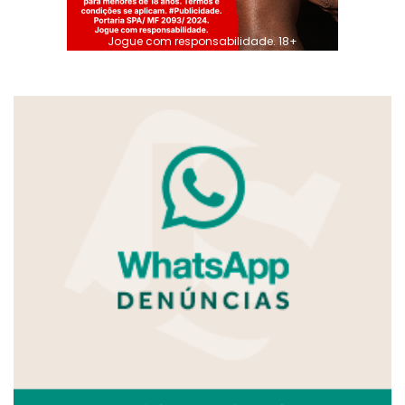
Jogue com responsabilidade. 18+