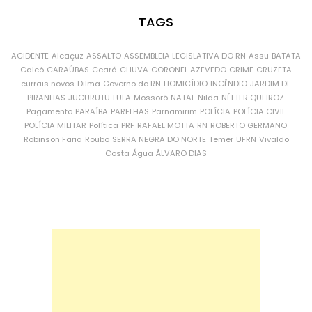
TAGS
ACIDENTE
Alcaçuz
ASSALTO
ASSEMBLEIA LEGISLATIVA DO RN
Assu
BATATA
Caicó
CARAÚBAS
Ceará
CHUVA
CORONEL AZEVEDO
CRIME
CRUZETA
currais novos
Dilma
Governo do RN
HOMICÍDIO
INCÊNDIO
JARDIM DE
PIRANHAS
JUCURUTU
LULA
Mossoró
NATAL
Nilda
NÉLTER QUEIROZ
Pagamento
PARAÍBA
PARELHAS
Parnamirim
POLÍCIA
POLÍCIA CIVIL
POLÍCIA MILITAR
Política
PRF
RAFAEL MOTTA
RN
ROBERTO GERMANO
Robinson Faria
Roubo
SERRA NEGRA DO NORTE
Temer
UFRN
Vivaldo
Costa
Água
ÁLVARO DIAS