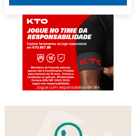
Jogue com responsabilidade. 18+