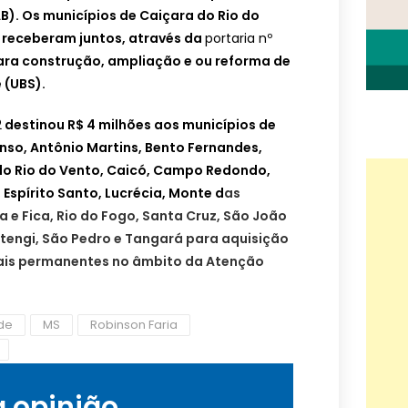
B). Os municípios de Caiçara do Rio do
z receberam juntos, através da
portaria nº
 para construção, ampliação e ou reforma de
 (UBS).
2
destinou R$ 4 milhões aos municípios de
nso, Antônio Martins, Bento Fernandes,
do Rio do Vento, Caicó, Campo Redondo,
 Espírito Santo, Lucrécia, Monte d
as
 e Fica, Rio do Fogo, Santa Cruz, São João
otengi, São Pedro e Tangará para aquisição
ais permanentes no âmbito da Atenção
úde
MS
Robinson Faria
a opinião