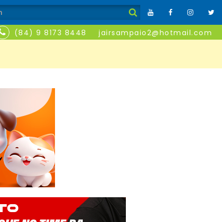
(84) 9 8173 8448
jairsampaio2@hotmail.com