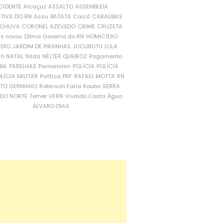
CIDENTE
Alcaçuz
ASSALTO
ASSEMBLEIA
ATIVA DO RN
Assu
BATATA
Caicó
CARAÚBAS
CHUVA
CORONEL AZEVEDO
CRIME
CRUZETA
is novos
Dilma
Governo do RN
HOMICÍDIO
NDIO
JARDIM DE PIRANHAS
JUCURUTU
LULA
ró
NATAL
Nilda
NÉLTER QUEIROZ
Pagamento
ÍBA
PARELHAS
Parnamirim
POLÍCIA
POLÍCIA
LÍCIA MILITAR
Política
PRF
RAFAEL MOTTA
RN
RTO GERMANO
Robinson Faria
Roubo
SERRA
DO NORTE
Temer
UFRN
Vivaldo Costa
Água
ÁLVARO DIAS