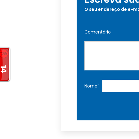
O seu endereço de e-ma
Comentário
*
Nome