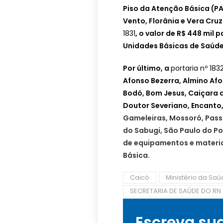
Piso da Atenção Básica (PA
Vento, Florânia e Vera Cru
1831
, o valor de R$ 448 mil
Unidades Básicas de Saúde
Por último, a
portaria nº 183
Afonso Bezerra, Almino Afo
Bodó, Bom Jesus, Caiçara 
Doutor Severiano, Encanto,
Gameleiras, Mossoró, Passa
do Sabugi, São Paulo do P
de equipamentos e materi
Básica.
Caicó
Ministério da Sa
SECRETARIA DE SAÚDE DO RN
Escreva su