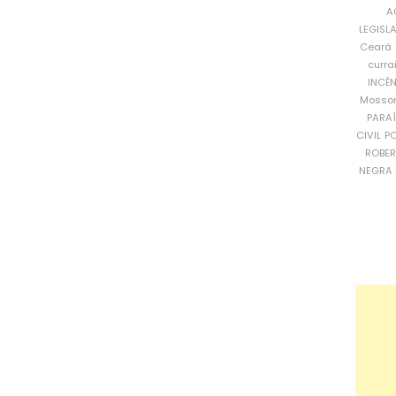
A
LEGISL
Ceará
curra
INCÊ
Mosso
PARA
CIVIL
PO
ROBE
NEGRA 