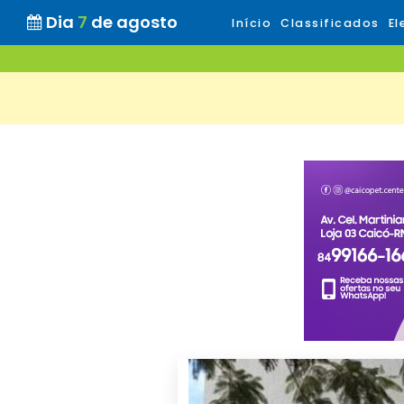
Dia
7
de agosto
Início
Classificados
El