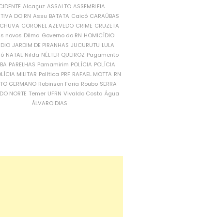
CIDENTE
Alcaçuz
ASSALTO
ASSEMBLEIA
ATIVA DO RN
Assu
BATATA
Caicó
CARAÚBAS
CHUVA
CORONEL AZEVEDO
CRIME
CRUZETA
is novos
Dilma
Governo do RN
HOMICÍDIO
NDIO
JARDIM DE PIRANHAS
JUCURUTU
LULA
ró
NATAL
Nilda
NÉLTER QUEIROZ
Pagamento
ÍBA
PARELHAS
Parnamirim
POLÍCIA
POLÍCIA
LÍCIA MILITAR
Política
PRF
RAFAEL MOTTA
RN
RTO GERMANO
Robinson Faria
Roubo
SERRA
DO NORTE
Temer
UFRN
Vivaldo Costa
Água
ÁLVARO DIAS