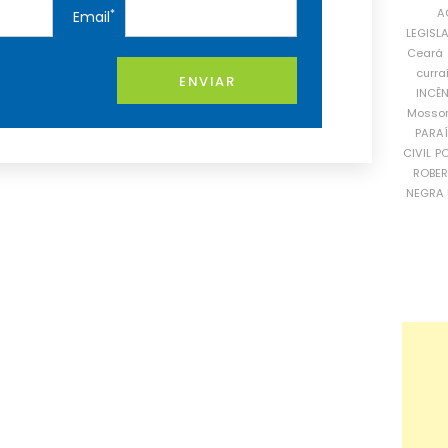
A
*
Email
LEGISL
Ceará
curra
ENVIAR
INCÊ
Mosso
PARA
CIVIL
PO
ROBE
NEGRA 