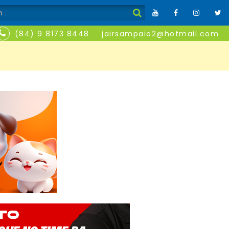
(84) 9 8173 8448
jairsampaio2@hotmail.com