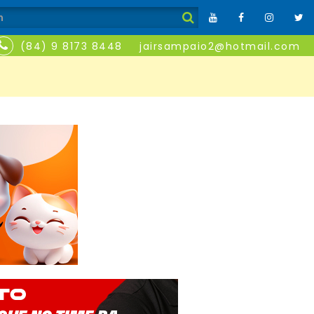
(84) 9 8173 8448
jairsampaio2@hotmail.com