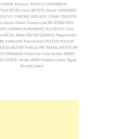
CIDENTE
Alcaçuz
ASSALTO
ASSEMBLEIA
ATIVA DO RN
Assu
BATATA
Caicó
CARAÚBAS
CHUVA
CORONEL AZEVEDO
CRIME
CRUZETA
is novos
Dilma
Governo do RN
HOMICÍDIO
NDIO
JARDIM DE PIRANHAS
JUCURUTU
LULA
ró
NATAL
Nilda
NÉLTER QUEIROZ
Pagamento
ÍBA
PARELHAS
Parnamirim
POLÍCIA
POLÍCIA
LÍCIA MILITAR
Política
PRF
RAFAEL MOTTA
RN
RTO GERMANO
Robinson Faria
Roubo
SERRA
DO NORTE
Temer
UFRN
Vivaldo Costa
Água
ÁLVARO DIAS