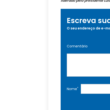
liderado pelo presidente Lul
Escreva su
O seu endereço de e-ma
Comentário
*
Nome