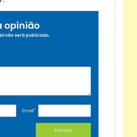
a”.
a opinião
il não será publicado.
*
Email
ENVIAR