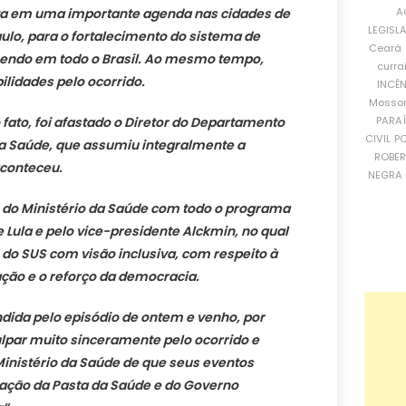
A
a em uma importante agenda nas cidades de
LEGISL
lo, para o fortalecimento do sistema de
Ceará
zendo em todo o Brasil. Ao mesmo tempo,
curra
lidades pelo ocorrido.
INCÊ
Mosso
PARA
 fato, foi afastado o Diretor do Departamento
CIVIL
PO
 Saúde, que assumiu integralmente a
ROBE
aconteceu.
NEGRA 
 do Ministério da Saúde com todo o programa
 Lula e pelo vice-presidente Alckmin, no qual
 do SUS com visão inclusiva, com respeito à
ação e o reforço da democracia.
ndida pelo episódio de ontem e venho, por
lpar muito sinceramente pelo ocorrido e
inistério da Saúde de que seus eventos
ntação da Pasta da Saúde e do Governo