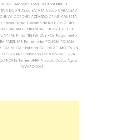
CIDENTE
Alcaçuz
ASSALTO
ASSEMBLEIA
ATIVA DO RN
Assu
BATATA
Caicó
CARAÚBAS
CHUVA
CORONEL AZEVEDO
CRIME
CRUZETA
is novos
Dilma
Governo do RN
HOMICÍDIO
NDIO
JARDIM DE PIRANHAS
JUCURUTU
LULA
ró
NATAL
Nilda
NÉLTER QUEIROZ
Pagamento
ÍBA
PARELHAS
Parnamirim
POLÍCIA
POLÍCIA
LÍCIA MILITAR
Política
PRF
RAFAEL MOTTA
RN
RTO GERMANO
Robinson Faria
Roubo
SERRA
DO NORTE
Temer
UFRN
Vivaldo Costa
Água
ÁLVARO DIAS