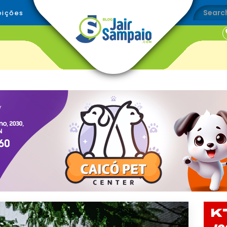
eições