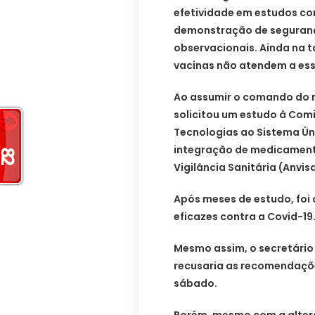
efetividade em estudos con
demonstração de seguranç
observacionais. Ainda na 
vacinas não atendem a esse
Ao assumir o comando do m
solicitou um estudo à Com
Tecnologias ao Sistema Úni
integração de medicament
Vigilância Sanitária (Anvis
Após meses de estudo, fo
eficazes contra a Covid-19
Mesmo assim, o secretário 
recusaria as recomendaçõe
sábado.
Porém, mesmo com a altera