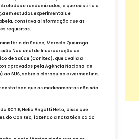
trolados e randomizados, e que existiria a
a em estudos experimentais e
tabela, constava a informação que as
s requisitos.
inistério da Saúde, Marcelo Queiroga
issão Nacional de Incorporação de
co de Saúde (Conitec), que avalia a
os aprovados pela Agência Nacional de
a) ao SUS, sobre a cloroquina e ivermectina.
i constatado que os medicamentos não são
.
da SCTIE, Helio Angotti Neto, disse que
s do Conitec, fazendo a nota técnica do
ção, a nota técnica ainda recusa os