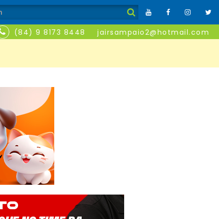
(84) 9 8173 8448
jairsampaio2@hotmail.com