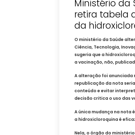
Ministério d
retira tabela
da hidroxiclo
O ministério da Saúde alte
Ciência, Tecnologia, Inova
sugeria que a hidroxicloro
a vacinação, não, publicad
A alteração foi anunciada 
republicação da nota seria
conteúdo e evitar interpr
decisão critica o uso das v
A única mudança na nota é
a hidroxicloroquina é efica
Nela, o órgão do ministério