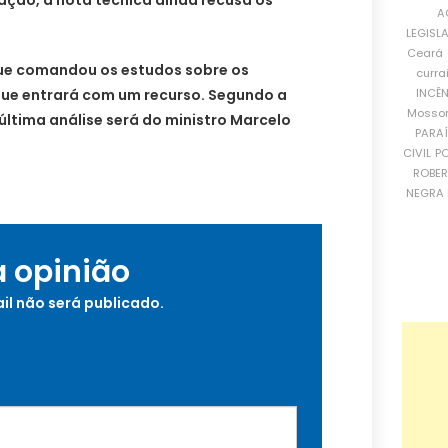
A
LEGISL
Ceará
ue comandou os estudos sobre os
curra
ue entrará com um recurso. Segundo a
INCÊ
Mosso
última análise será do ministro Marcelo
PARA
CIVIL
PO
ROBE
NEGRA 
a opinião
il não será publicado.