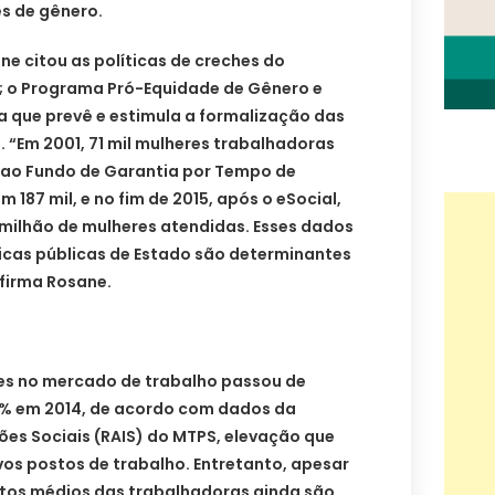
s de gênero.
ane citou as políticas de creches do
; o Programa Pró-Equidade de Gênero e
a que prevê e estimula a formalização das
 “Em 2001, 71 mil mulheres trabalhadoras
 ao Fundo de Garantia por Tempo de
m 187 mil, e no fim de 2015, após o eSocial,
 milhão de mulheres atendidas. Esses dados
icas públicas de Estado são determinantes
afirma Rosane.
es no mercado de trabalho passou de
5% em 2014, de acordo com dados da
ões Sociais (RAIS) do MTPS, elevação que
os postos de trabalho. Entretanto, apesar
tos médios das trabalhadoras ainda são