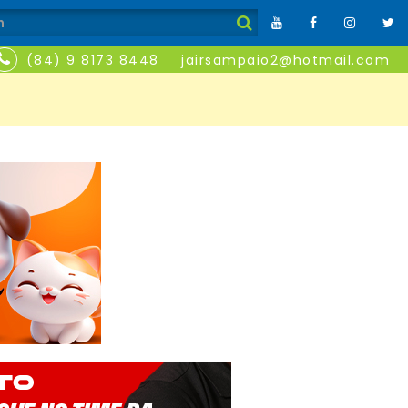
(84) 9 8173 8448
jairsampaio2@hotmail.com