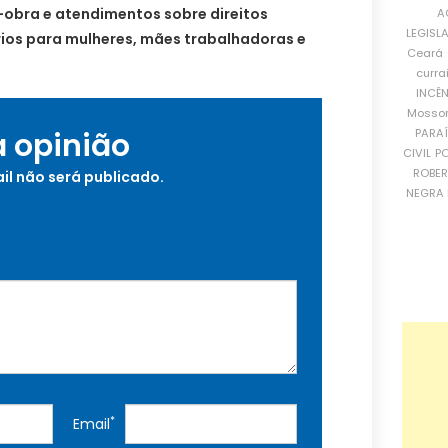
obra e atendimentos sobre direitos
A
LEGISL
rios para mulheres, mães trabalhadoras e
Ceará
curra
INCÊ
Mosso
PARA
a opinião
CIVIL
PO
ROBE
il não será publicado.
NEGRA 
*
Email