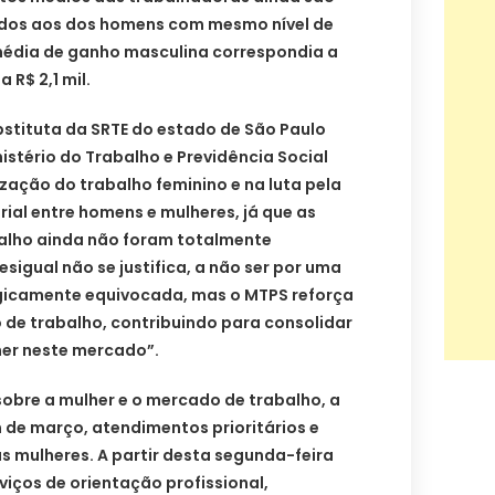
os aos dos homens com mesmo nível de
média de ganho masculina correspondia a
a R$ 2,1 mil.
bstituta da SRTE do estado de São Paulo
nistério do Trabalho e Previdência Social
ização do trabalho feminino e na luta pela
rial entre homens e mulheres, já que as
balho ainda não foram totalmente
sigual não se justifica, a não ser por uma
ogicamente equivocada, mas o MTPS reforça
de trabalho, contribuindo para consolidar
her neste mercado”.
obre a mulher e o mercado de trabalho, a
m de março, atendimentos prioritários e
as mulheres. A partir desta segunda-feira
erviços de orientação profissional,