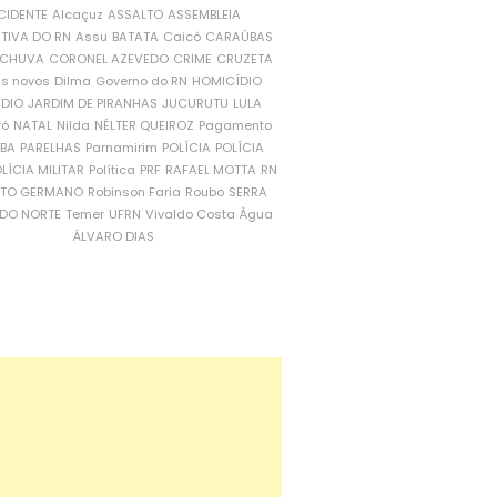
CIDENTE
Alcaçuz
ASSALTO
ASSEMBLEIA
ATIVA DO RN
Assu
BATATA
Caicó
CARAÚBAS
CHUVA
CORONEL AZEVEDO
CRIME
CRUZETA
is novos
Dilma
Governo do RN
HOMICÍDIO
NDIO
JARDIM DE PIRANHAS
JUCURUTU
LULA
ró
NATAL
Nilda
NÉLTER QUEIROZ
Pagamento
ÍBA
PARELHAS
Parnamirim
POLÍCIA
POLÍCIA
LÍCIA MILITAR
Política
PRF
RAFAEL MOTTA
RN
RTO GERMANO
Robinson Faria
Roubo
SERRA
DO NORTE
Temer
UFRN
Vivaldo Costa
Água
ÁLVARO DIAS