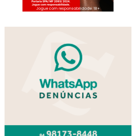
Jogue com responsabilidade. 18+