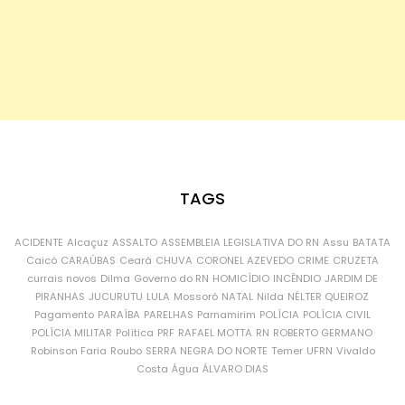
TAGS
ACIDENTE
Alcaçuz
ASSALTO
ASSEMBLEIA LEGISLATIVA DO RN
Assu
BATATA
Caicó
CARAÚBAS
Ceará
CHUVA
CORONEL AZEVEDO
CRIME
CRUZETA
currais novos
Dilma
Governo do RN
HOMICÍDIO
INCÊNDIO
JARDIM DE
PIRANHAS
JUCURUTU
LULA
Mossoró
NATAL
Nilda
NÉLTER QUEIROZ
Pagamento
PARAÍBA
PARELHAS
Parnamirim
POLÍCIA
POLÍCIA CIVIL
POLÍCIA MILITAR
Política
PRF
RAFAEL MOTTA
RN
ROBERTO GERMANO
Robinson Faria
Roubo
SERRA NEGRA DO NORTE
Temer
UFRN
Vivaldo
Costa
Água
ÁLVARO DIAS