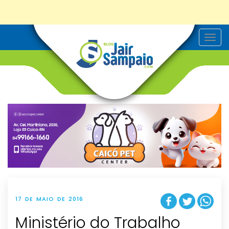
T
o
g
g
l
e
n
a
v
i
g
a
t
i
o
n
17 DE MAIO DE 2016
Ministério do Trabalho