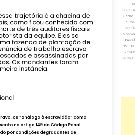
A
LEGISL
ssa trajetória é a chacina de
Ceará
ais, como ficou conhecida com
curra
 morte de três auditores fiscais
INCÊ
torista da equipe. Eles se
Mosso
PARA
ma fazenda de plantação de
CIVIL
PO
denúncia de trabalho escravo
ROBE
scados e assassinados por
NEGRA 
os. Os mandantes foram
eira instância.
ional
cravo, ou “análogo à escravidão” como
scrito no artigo 149 do Código Penal
izado por condições degradantes de