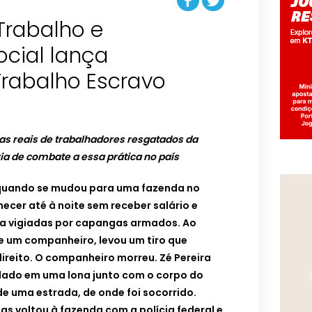
 Trabalho e
ocial lança
rabalho Escravo
ias reais de trabalhadores resgatados da
ria de combate a essa prática no país
s quando se mudou para uma fazenda no
cer até à noite sem receber salário e
na vigiadas por capangas armados. Ao
de um companheiro, levou um tiro que
direito. O companheiro morreu. Zé Pereira
rolado em uma lona junto com o corpo do
de uma estrada, de onde foi socorrido.
as voltou à fazenda com a polícia federal e