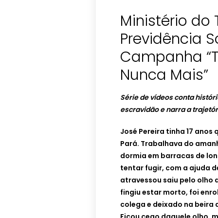
Ministério do
Previdência S
Campanha “T
Série de vídeos conta histór
escravidão e narra a trajetó
José Pereira tinha 17 ano
Pará. Trabalhava do amanhe
dormia em barracas de lo
tentar fugir, com a ajuda 
atravessou saiu pelo olho 
fingiu estar morto, foi en
colega e deixado na beira 
Ficou cego daquele olho, m