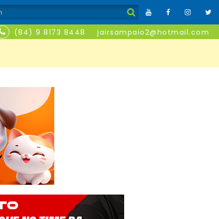
(84) 9 8173 8448
jairsampaio2@hotmail.com