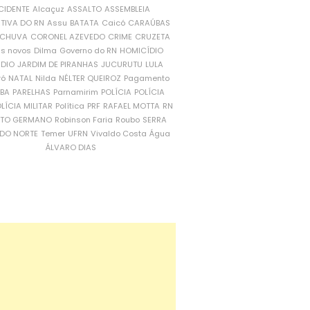
CIDENTE
Alcaçuz
ASSALTO
ASSEMBLEIA
ATIVA DO RN
Assu
BATATA
Caicó
CARAÚBAS
CHUVA
CORONEL AZEVEDO
CRIME
CRUZETA
is novos
Dilma
Governo do RN
HOMICÍDIO
NDIO
JARDIM DE PIRANHAS
JUCURUTU
LULA
ró
NATAL
Nilda
NÉLTER QUEIROZ
Pagamento
ÍBA
PARELHAS
Parnamirim
POLÍCIA
POLÍCIA
LÍCIA MILITAR
Política
PRF
RAFAEL MOTTA
RN
RTO GERMANO
Robinson Faria
Roubo
SERRA
DO NORTE
Temer
UFRN
Vivaldo Costa
Água
ÁLVARO DIAS