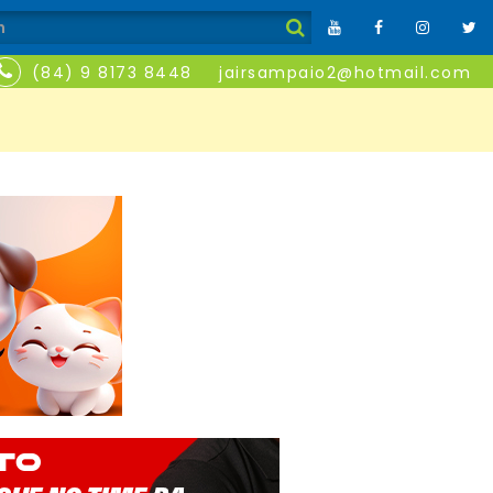
(84) 9 8173 8448
jairsampaio2@hotmail.com