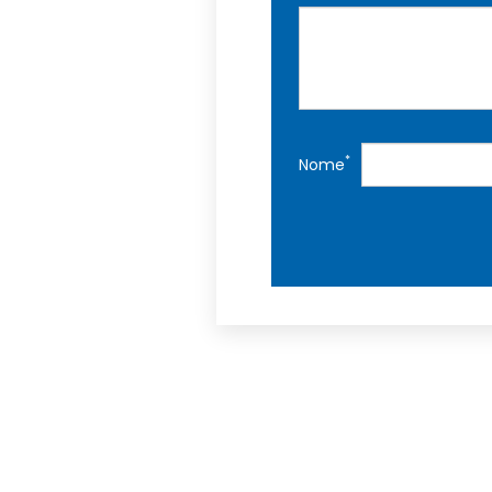
*
Nome