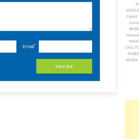
A
LEGISL
Ceará
curra
INCÊ
Mosso
PARA
*
Email
CIVIL
PO
ROBE
NEGRA 
ENVIAR