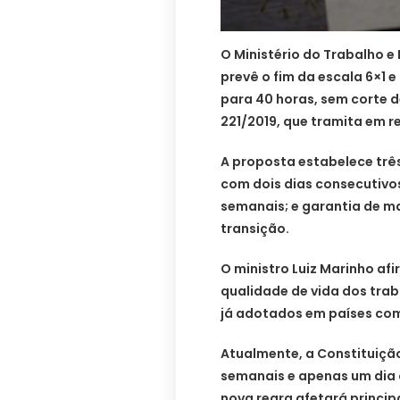
O Ministério do Trabalho 
prevê o fim da escala 6×1 
para 40 horas, sem corte d
221/2019, que tramita em 
A proposta estabelece três
com dois dias consecutivos
semanais; e garantia de m
transição.
O ministro Luiz Marinho af
qualidade de vida dos trab
já adotados em países com
Atualmente, a Constituiçã
semanais e apenas um dia 
nova regra afetará princi