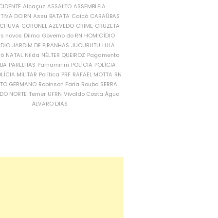
CIDENTE
Alcaçuz
ASSALTO
ASSEMBLEIA
ATIVA DO RN
Assu
BATATA
Caicó
CARAÚBAS
CHUVA
CORONEL AZEVEDO
CRIME
CRUZETA
is novos
Dilma
Governo do RN
HOMICÍDIO
NDIO
JARDIM DE PIRANHAS
JUCURUTU
LULA
ró
NATAL
Nilda
NÉLTER QUEIROZ
Pagamento
ÍBA
PARELHAS
Parnamirim
POLÍCIA
POLÍCIA
LÍCIA MILITAR
Política
PRF
RAFAEL MOTTA
RN
RTO GERMANO
Robinson Faria
Roubo
SERRA
DO NORTE
Temer
UFRN
Vivaldo Costa
Água
ÁLVARO DIAS