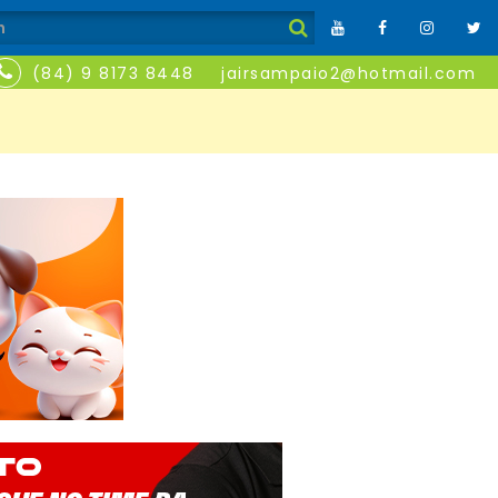
(84) 9 8173 8448
jairsampaio2@hotmail.com