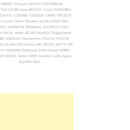
CIDENTE
Alcaçuz
ASSALTO
ASSEMBLEIA
ATIVA DO RN
Assu
BATATA
Caicó
CARAÚBAS
CHUVA
CORONEL AZEVEDO
CRIME
CRUZETA
is novos
Dilma
Governo do RN
HOMICÍDIO
NDIO
JARDIM DE PIRANHAS
JUCURUTU
LULA
ró
NATAL
Nilda
NÉLTER QUEIROZ
Pagamento
ÍBA
PARELHAS
Parnamirim
POLÍCIA
POLÍCIA
LÍCIA MILITAR
Política
PRF
RAFAEL MOTTA
RN
RTO GERMANO
Robinson Faria
Roubo
SERRA
DO NORTE
Temer
UFRN
Vivaldo Costa
Água
ÁLVARO DIAS