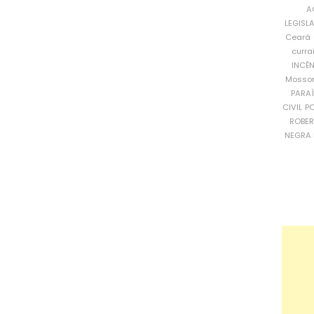
A
LEGISL
Ceará
curra
INCÊ
Mosso
PARA
CIVIL
PO
ROBE
NEGRA 