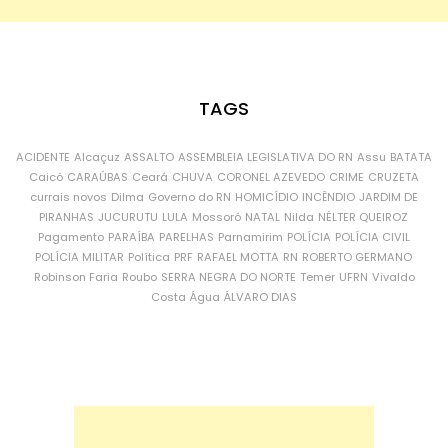
TAGS
ACIDENTE
Alcaçuz
ASSALTO
ASSEMBLEIA LEGISLATIVA DO RN
Assu
BATATA
Caicó
CARAÚBAS
Ceará
CHUVA
CORONEL AZEVEDO
CRIME
CRUZETA
currais novos
Dilma
Governo do RN
HOMICÍDIO
INCÊNDIO
JARDIM DE
PIRANHAS
JUCURUTU
LULA
Mossoró
NATAL
Nilda
NÉLTER QUEIROZ
Pagamento
PARAÍBA
PARELHAS
Parnamirim
POLÍCIA
POLÍCIA CIVIL
POLÍCIA MILITAR
Política
PRF
RAFAEL MOTTA
RN
ROBERTO GERMANO
Robinson Faria
Roubo
SERRA NEGRA DO NORTE
Temer
UFRN
Vivaldo
Costa
Água
ÁLVARO DIAS