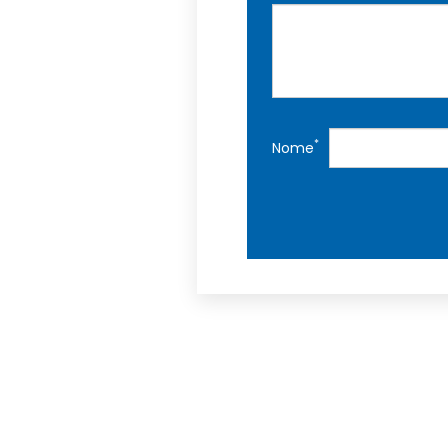
*
Nome