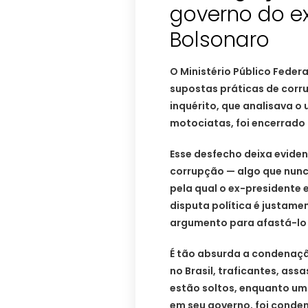
governo do e
Bolsonaro
O Ministério Público Federa
supostas práticas de corru
inquérito, que analisava o
motociatas, foi encerrado 
Esse desfecho deixa evide
corrupção — algo que nunc
pela qual o ex-presidente 
disputa política é justame
argumento para afastá-lo 
É tão absurda a condenaçã
no Brasil, traficantes, ass
estão soltos, enquanto um
em seu governo, foi conden