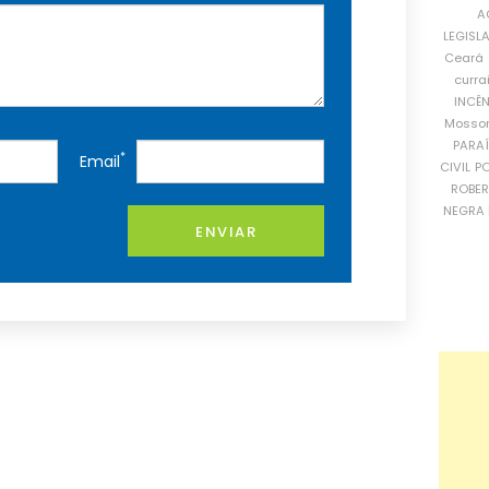
A
LEGISL
Ceará
curra
INCÊ
Mosso
PARA
*
Email
CIVIL
PO
ROBE
NEGRA 
ENVIAR