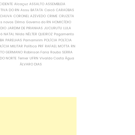
CIDENTE
Alcaçuz
ASSALTO
ASSEMBLEIA
ATIVA DO RN
Assu
BATATA
Caicó
CARAÚBAS
CHUVA
CORONEL AZEVEDO
CRIME
CRUZETA
is novos
Dilma
Governo do RN
HOMICÍDIO
NDIO
JARDIM DE PIRANHAS
JUCURUTU
LULA
ró
NATAL
Nilda
NÉLTER QUEIROZ
Pagamento
ÍBA
PARELHAS
Parnamirim
POLÍCIA
POLÍCIA
LÍCIA MILITAR
Política
PRF
RAFAEL MOTTA
RN
RTO GERMANO
Robinson Faria
Roubo
SERRA
DO NORTE
Temer
UFRN
Vivaldo Costa
Água
ÁLVARO DIAS