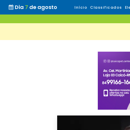
Dia
7
de agosto
Início
Classificados
El