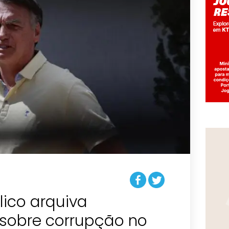
lico arquiva
 sobre corrupção no