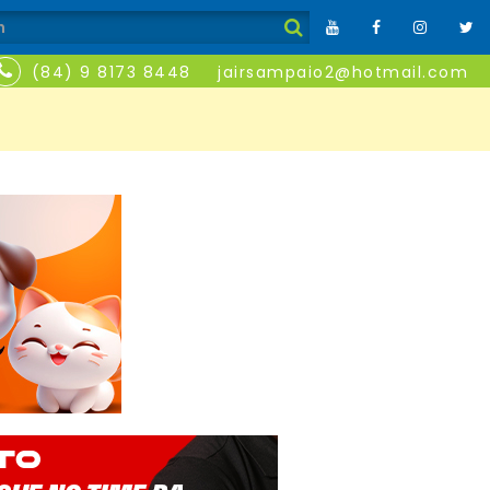
(84) 9 8173 8448
jairsampaio2@hotmail.com