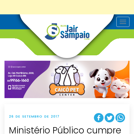
T
o
g
g
l
e
n
a
v
i
g
a
t
i
o
n
26 DE SETEMBRO DE 2017
Ministério Público cumpre