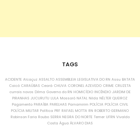
TAGS
ACIDENTE
Alcaçuz
ASSALTO
ASSEMBLEIA LEGISLATIVA DO RN
Assu
BATATA
Caicó
CARAÚBAS
Ceará
CHUVA
CORONEL AZEVEDO
CRIME
CRUZETA
currais novos
Dilma
Governo do RN
HOMICÍDIO
INCÊNDIO
JARDIM DE
PIRANHAS
JUCURUTU
LULA
Mossoró
NATAL
Nilda
NÉLTER QUEIROZ
Pagamento
PARAÍBA
PARELHAS
Parnamirim
POLÍCIA
POLÍCIA CIVIL
POLÍCIA MILITAR
Política
PRF
RAFAEL MOTTA
RN
ROBERTO GERMANO
Robinson Faria
Roubo
SERRA NEGRA DO NORTE
Temer
UFRN
Vivaldo
Costa
Água
ÁLVARO DIAS