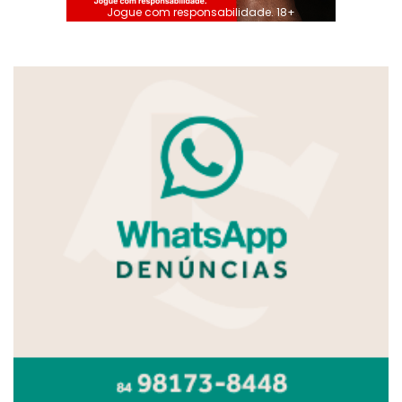
Jogue com responsabilidade. 18+