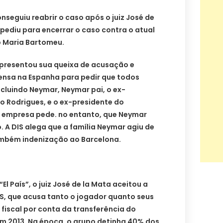
onseguiu reabrir o caso após o juiz José de
 pediu para encerrar o caso contra o atual
p Maria Bartomeu.
apresentou sua queixa de acusação e
ensa na Espanha para pedir que todos
ncluindo Neymar, Neymar pai, o ex-
io Rodrigues, e o ex-presidente do
 A empresa pede. no entanto, que Neymar
. A DIS alega que a família Neymar agiu de
ambém indenização ao Barcelona.
El País”, o juiz José de la Mata aceitou a
S, que acusa tanto o jogador quanto seus
 fiscal por conta da transferência do
em 2013. Na época, o grupo detinha 40% dos