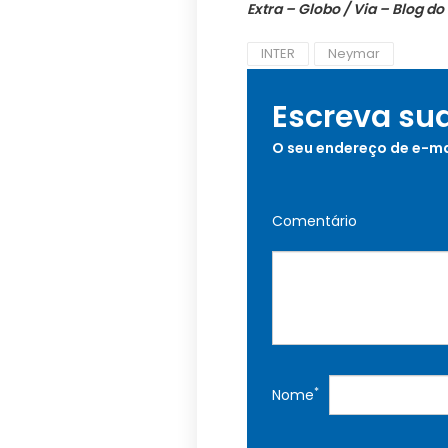
Extra – Globo / Via – Blog do
INTER
Neymar
Escreva su
O seu endereço de e-ma
Comentário
*
Nome