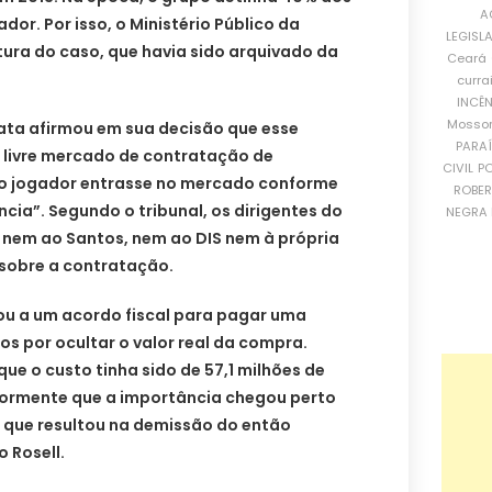
A
ador. Por isso, o Ministério Público da
LEGISL
tura do caso, que havia sido arquivado da
Ceará
curra
INCÊ
Mosso
ata afirmou em sua decisão que esse
PARA
o livre mercado de contratação de
CIVIL
PO
 o jogador entrasse no mercado conforme
ROBE
ncia”. Segundo o tribunal, os dirigentes do
NEGRA 
nem ao Santos, nem ao DIS nem à própria
 sobre a contratação.
gou a um acordo fiscal para pagar uma
os por ocultar o valor real da compra.
 que o custo tinha sido de 57,1 milhões de
iormente que a importância chegou perto
o que resultou na demissão do então
 Rosell.