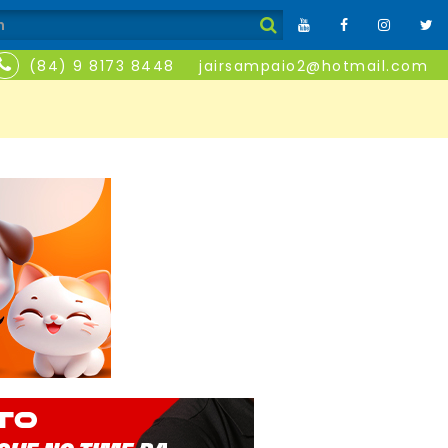
(84) 9 8173 8448
jairsampaio2@hotmail.com