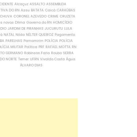
CIDENTE
Alcaçuz
ASSALTO
ASSEMBLEIA
ATIVA DO RN
Assu
BATATA
Caicó
CARAÚBAS
CHUVA
CORONEL AZEVEDO
CRIME
CRUZETA
is novos
Dilma
Governo do RN
HOMICÍDIO
NDIO
JARDIM DE PIRANHAS
JUCURUTU
LULA
ró
NATAL
Nilda
NÉLTER QUEIROZ
Pagamento
ÍBA
PARELHAS
Parnamirim
POLÍCIA
POLÍCIA
LÍCIA MILITAR
Política
PRF
RAFAEL MOTTA
RN
RTO GERMANO
Robinson Faria
Roubo
SERRA
DO NORTE
Temer
UFRN
Vivaldo Costa
Água
ÁLVARO DIAS