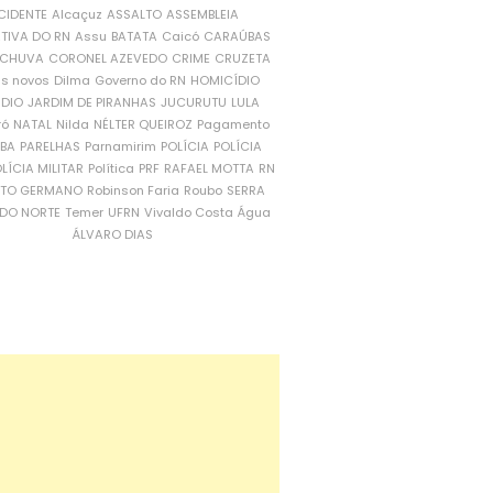
CIDENTE
Alcaçuz
ASSALTO
ASSEMBLEIA
ATIVA DO RN
Assu
BATATA
Caicó
CARAÚBAS
CHUVA
CORONEL AZEVEDO
CRIME
CRUZETA
is novos
Dilma
Governo do RN
HOMICÍDIO
NDIO
JARDIM DE PIRANHAS
JUCURUTU
LULA
ró
NATAL
Nilda
NÉLTER QUEIROZ
Pagamento
ÍBA
PARELHAS
Parnamirim
POLÍCIA
POLÍCIA
LÍCIA MILITAR
Política
PRF
RAFAEL MOTTA
RN
RTO GERMANO
Robinson Faria
Roubo
SERRA
DO NORTE
Temer
UFRN
Vivaldo Costa
Água
ÁLVARO DIAS