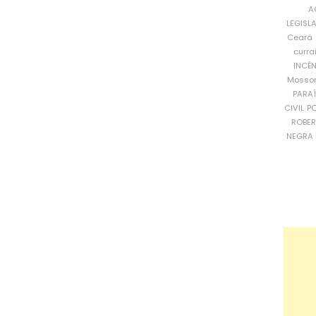
A
LEGISL
Ceará
curra
INCÊ
Mosso
PARA
CIVIL
PO
ROBE
NEGRA 