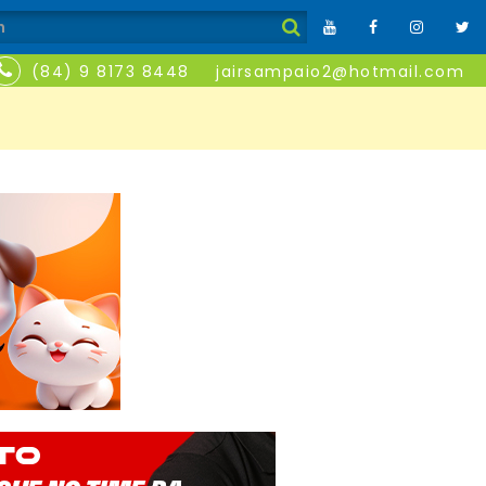
(84) 9 8173 8448
jairsampaio2@hotmail.com