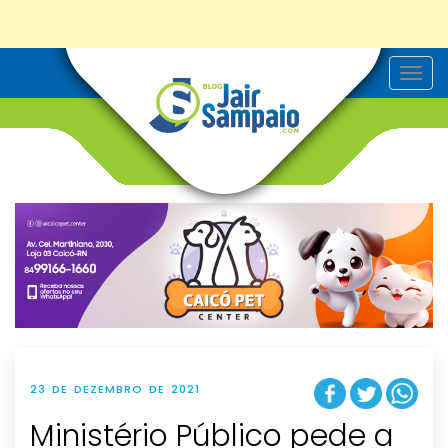
T
o
g
g
l
e
n
a
v
i
g
a
t
i
o
n
23 DE DEZEMBRO DE 2021
Ministério Público pede a