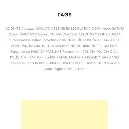
TAGS
ACIDENTE
Alcaçuz
ASSALTO
ASSEMBLEIA LEGISLATIVA DO RN
Assu
BATATA
Caicó
CARAÚBAS
Ceará
CHUVA
CORONEL AZEVEDO
CRIME
CRUZETA
currais novos
Dilma
Governo do RN
HOMICÍDIO
INCÊNDIO
JARDIM DE
PIRANHAS
JUCURUTU
LULA
Mossoró
NATAL
Nilda
NÉLTER QUEIROZ
Pagamento
PARAÍBA
PARELHAS
Parnamirim
POLÍCIA
POLÍCIA CIVIL
POLÍCIA MILITAR
Política
PRF
RAFAEL MOTTA
RN
ROBERTO GERMANO
Robinson Faria
Roubo
SERRA NEGRA DO NORTE
Temer
UFRN
Vivaldo
Costa
Água
ÁLVARO DIAS