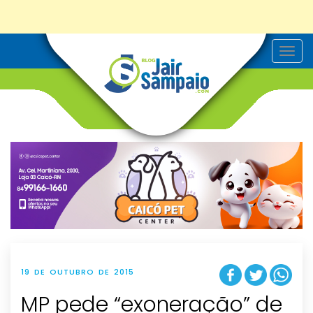
T
o
g
g
l
e
n
a
v
i
g
a
t
i
o
n
19 DE OUTUBRO DE 2015
MP pede “exoneração” de