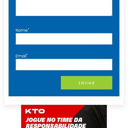
*
Nome
*
Email
ENVIAR