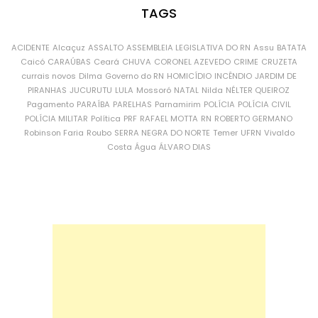
TAGS
ACIDENTE
Alcaçuz
ASSALTO
ASSEMBLEIA LEGISLATIVA DO RN
Assu
BATATA
Caicó
CARAÚBAS
Ceará
CHUVA
CORONEL AZEVEDO
CRIME
CRUZETA
currais novos
Dilma
Governo do RN
HOMICÍDIO
INCÊNDIO
JARDIM DE
PIRANHAS
JUCURUTU
LULA
Mossoró
NATAL
Nilda
NÉLTER QUEIROZ
Pagamento
PARAÍBA
PARELHAS
Parnamirim
POLÍCIA
POLÍCIA CIVIL
POLÍCIA MILITAR
Política
PRF
RAFAEL MOTTA
RN
ROBERTO GERMANO
Robinson Faria
Roubo
SERRA NEGRA DO NORTE
Temer
UFRN
Vivaldo
Costa
Água
ÁLVARO DIAS