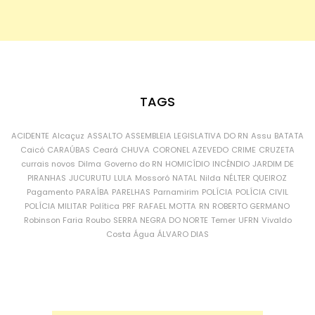
TAGS
ACIDENTE
Alcaçuz
ASSALTO
ASSEMBLEIA LEGISLATIVA DO RN
Assu
BATATA
Caicó
CARAÚBAS
Ceará
CHUVA
CORONEL AZEVEDO
CRIME
CRUZETA
currais novos
Dilma
Governo do RN
HOMICÍDIO
INCÊNDIO
JARDIM DE
PIRANHAS
JUCURUTU
LULA
Mossoró
NATAL
Nilda
NÉLTER QUEIROZ
Pagamento
PARAÍBA
PARELHAS
Parnamirim
POLÍCIA
POLÍCIA CIVIL
POLÍCIA MILITAR
Política
PRF
RAFAEL MOTTA
RN
ROBERTO GERMANO
Robinson Faria
Roubo
SERRA NEGRA DO NORTE
Temer
UFRN
Vivaldo
Costa
Água
ÁLVARO DIAS