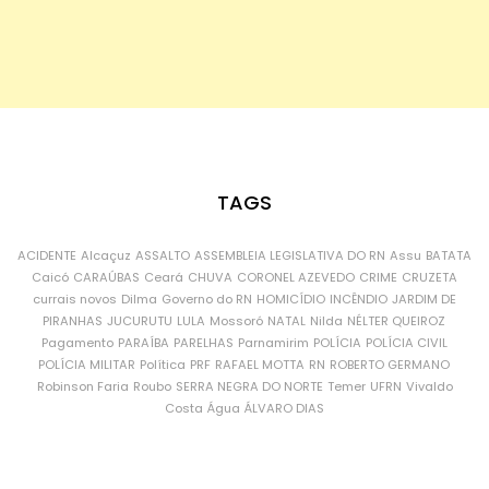
TAGS
ACIDENTE
Alcaçuz
ASSALTO
ASSEMBLEIA LEGISLATIVA DO RN
Assu
BATATA
Caicó
CARAÚBAS
Ceará
CHUVA
CORONEL AZEVEDO
CRIME
CRUZETA
currais novos
Dilma
Governo do RN
HOMICÍDIO
INCÊNDIO
JARDIM DE
PIRANHAS
JUCURUTU
LULA
Mossoró
NATAL
Nilda
NÉLTER QUEIROZ
Pagamento
PARAÍBA
PARELHAS
Parnamirim
POLÍCIA
POLÍCIA CIVIL
POLÍCIA MILITAR
Política
PRF
RAFAEL MOTTA
RN
ROBERTO GERMANO
Robinson Faria
Roubo
SERRA NEGRA DO NORTE
Temer
UFRN
Vivaldo
Costa
Água
ÁLVARO DIAS