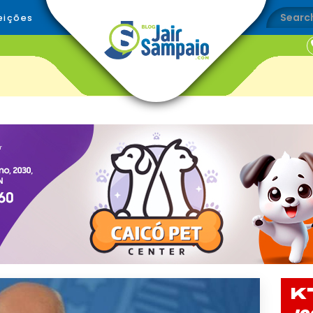
eições