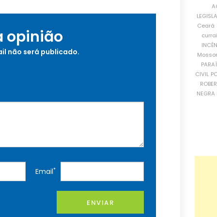
A
LEGISL
Ceará
a opinião
curra
INCÊ
il não será publicado.
Mosso
PARA
CIVIL
PO
ROBE
NEGRA 
*
Email
ENVIAR