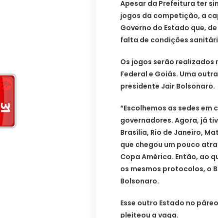
Apesar da Prefeitura ter s
jogos da competição, a ca
Governo do Estado que, de
falta de condições sanitár
Os jogos serão realizados n
Federal e Goiás. Uma outra
presidente Jair Bolsonaro.
“Escolhemos as sedes em 
governadores. Agora, já t
Brasília, Rio de Janeiro, M
que chegou um pouco atras
Copa América. Então, ao q
os mesmos protocolos, o Br
Bolsonaro.
Esse outro Estado no páreo
pleiteou a vaga.