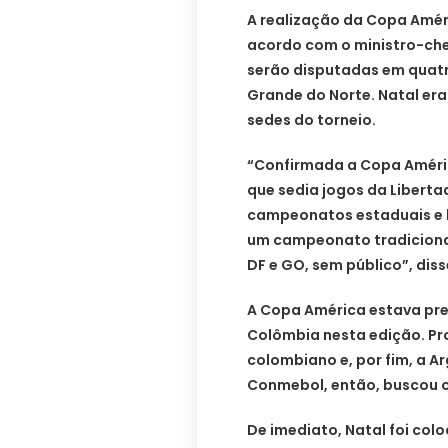
A realização da Copa Améri
acordo com o ministro-chef
serão disputadas em quatr
Grande do Norte. Natal er
sedes do torneio.
“Confirmada a Copa América
que sedia jogos da Liberta
campeonatos estaduais e br
um campeonato tradicional
DF e GO, sem público”, diss
A Copa América estava prev
Colômbia nesta edição. Pro
colombiano e, por fim, a Ar
Conmebol, então, buscou o 
De imediato, Natal foi co