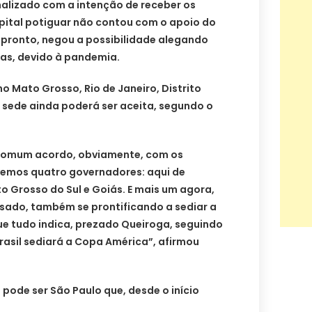
inalizado com a intenção de receber os
pital potiguar não contou com o apoio do
 pronto, negou a possibilidade alegando
ias, devido à pandemia.
o Mato Grosso, Rio de Janeiro, Distrito
 sede ainda poderá ser aceita, segundo o
comum acordo, obviamente, com os
ivemos quatro governadores: aqui de
ato Grosso do Sul e Goiás. E mais um agora,
ado, também se prontificando a sediar a
ue tudo indica, prezado Queiroga, seguindo
asil sediará a Copa América”, afirmou
 pode ser São Paulo que, desde o início