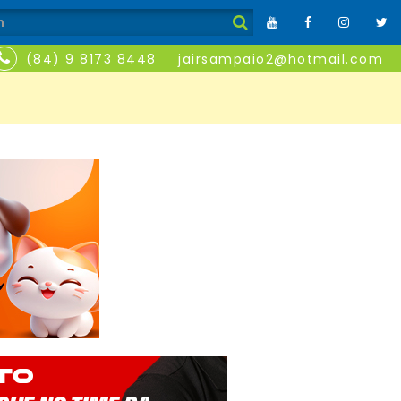
(84) 9 8173 8448
jairsampaio2@hotmail.com