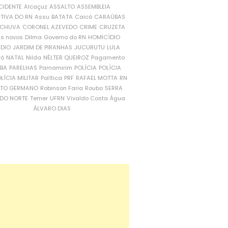
CIDENTE
Alcaçuz
ASSALTO
ASSEMBLEIA
ATIVA DO RN
Assu
BATATA
Caicó
CARAÚBAS
CHUVA
CORONEL AZEVEDO
CRIME
CRUZETA
is novos
Dilma
Governo do RN
HOMICÍDIO
NDIO
JARDIM DE PIRANHAS
JUCURUTU
LULA
ró
NATAL
Nilda
NÉLTER QUEIROZ
Pagamento
ÍBA
PARELHAS
Parnamirim
POLÍCIA
POLÍCIA
LÍCIA MILITAR
Política
PRF
RAFAEL MOTTA
RN
RTO GERMANO
Robinson Faria
Roubo
SERRA
DO NORTE
Temer
UFRN
Vivaldo Costa
Água
ÁLVARO DIAS