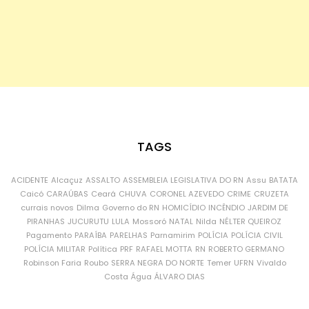
TAGS
ACIDENTE
Alcaçuz
ASSALTO
ASSEMBLEIA LEGISLATIVA DO RN
Assu
BATATA
Caicó
CARAÚBAS
Ceará
CHUVA
CORONEL AZEVEDO
CRIME
CRUZETA
currais novos
Dilma
Governo do RN
HOMICÍDIO
INCÊNDIO
JARDIM DE
PIRANHAS
JUCURUTU
LULA
Mossoró
NATAL
Nilda
NÉLTER QUEIROZ
Pagamento
PARAÍBA
PARELHAS
Parnamirim
POLÍCIA
POLÍCIA CIVIL
POLÍCIA MILITAR
Política
PRF
RAFAEL MOTTA
RN
ROBERTO GERMANO
Robinson Faria
Roubo
SERRA NEGRA DO NORTE
Temer
UFRN
Vivaldo
Costa
Água
ÁLVARO DIAS