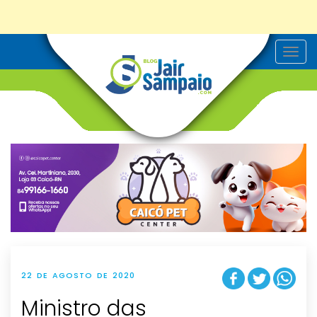
T
o
g
g
l
e
n
a
v
i
g
a
t
i
o
n
22 DE AGOSTO DE 2020
Ministro das