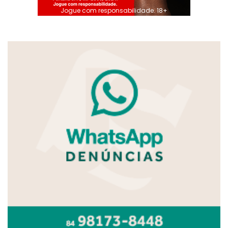
Jogue com responsabilidade. 18+