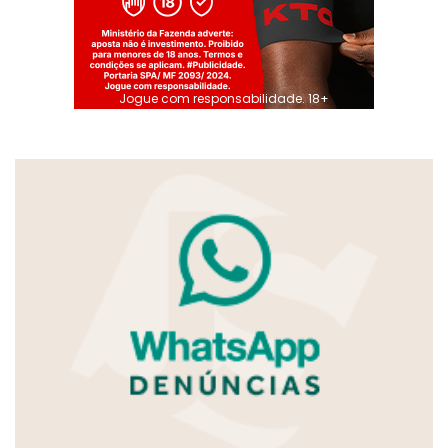
Jogue com responsabilidade. 18+