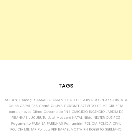
TAGS
ACIDENTE
Alcaçuz
ASSALTO
ASSEMBLEIA LEGISLATIVA DO RN
Assu
BATATA
Caicó
CARAÚBAS
Ceará
CHUVA
CORONEL AZEVEDO
CRIME
CRUZETA
currais novos
Dilma
Governo do RN
HOMICÍDIO
INCÊNDIO
JARDIM DE
PIRANHAS
JUCURUTU
LULA
Mossoró
NATAL
Nilda
NÉLTER QUEIROZ
Pagamento
PARAÍBA
PARELHAS
Parnamirim
POLÍCIA
POLÍCIA CIVIL
POLÍCIA MILITAR
Política
PRF
RAFAEL MOTTA
RN
ROBERTO GERMANO