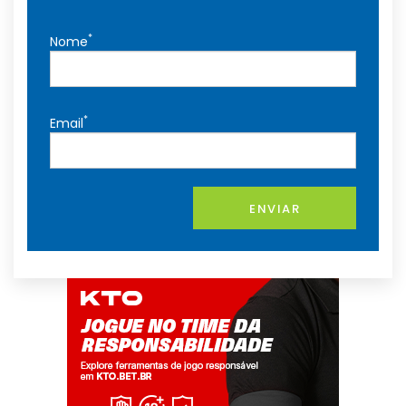
*
Nome
*
Email
ENVIAR