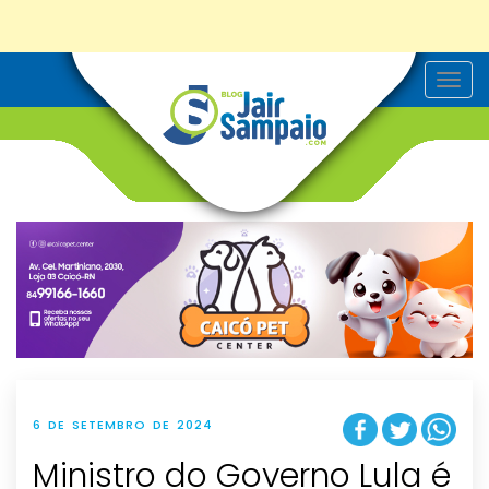
T
o
g
g
l
e
n
a
v
i
g
a
t
i
o
n
6 DE SETEMBRO DE 2024
Ministro do Governo Lula é