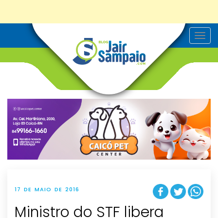
T
o
g
g
l
e
n
a
v
i
g
a
t
i
o
n
17 DE MAIO DE 2016
Ministro do STF libera