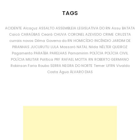
TAGS
ACIDENTE
Alcaçuz
ASSALTO
ASSEMBLEIA LEGISLATIVA DO RN
Assu
BATATA
Caicó
CARAÚBAS
Ceará
CHUVA
CORONEL AZEVEDO
CRIME
CRUZETA
currais novos
Dilma
Governo do RN
HOMICÍDIO
INCÊNDIO
JARDIM DE
PIRANHAS
JUCURUTU
LULA
Mossoró
NATAL
Nilda
NÉLTER QUEIROZ
Pagamento
PARAÍBA
PARELHAS
Parnamirim
POLÍCIA
POLÍCIA CIVIL
POLÍCIA MILITAR
Política
PRF
RAFAEL MOTTA
RN
ROBERTO GERMANO
Robinson Faria
Roubo
SERRA NEGRA DO NORTE
Temer
UFRN
Vivaldo
Costa
Água
ÁLVARO DIAS