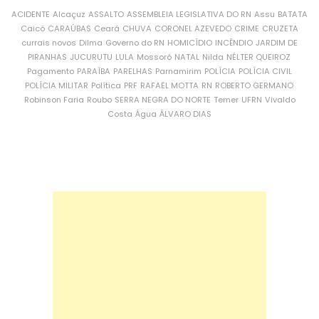
ACIDENTE
Alcaçuz
ASSALTO
ASSEMBLEIA LEGISLATIVA DO RN
Assu
BATATA
Caicó
CARAÚBAS
Ceará
CHUVA
CORONEL AZEVEDO
CRIME
CRUZETA
currais novos
Dilma
Governo do RN
HOMICÍDIO
INCÊNDIO
JARDIM DE
PIRANHAS
JUCURUTU
LULA
Mossoró
NATAL
Nilda
NÉLTER QUEIROZ
Pagamento
PARAÍBA
PARELHAS
Parnamirim
POLÍCIA
POLÍCIA CIVIL
POLÍCIA MILITAR
Política
PRF
RAFAEL MOTTA
RN
ROBERTO GERMANO
Robinson Faria
Roubo
SERRA NEGRA DO NORTE
Temer
UFRN
Vivaldo
Costa
Água
ÁLVARO DIAS