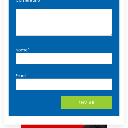
Comentário
*
Nome
*
Email
ENVIAR