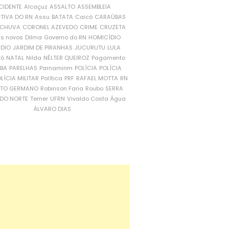
CIDENTE
Alcaçuz
ASSALTO
ASSEMBLEIA
ATIVA DO RN
Assu
BATATA
Caicó
CARAÚBAS
CHUVA
CORONEL AZEVEDO
CRIME
CRUZETA
is novos
Dilma
Governo do RN
HOMICÍDIO
NDIO
JARDIM DE PIRANHAS
JUCURUTU
LULA
ró
NATAL
Nilda
NÉLTER QUEIROZ
Pagamento
ÍBA
PARELHAS
Parnamirim
POLÍCIA
POLÍCIA
LÍCIA MILITAR
Política
PRF
RAFAEL MOTTA
RN
RTO GERMANO
Robinson Faria
Roubo
SERRA
DO NORTE
Temer
UFRN
Vivaldo Costa
Água
ÁLVARO DIAS