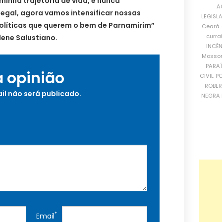
minha trajetória de vida, e nunca
A
egal, agora vamos intensificar nossas
LEGISL
olíticas que querem o bem de Parnamirim”
Ceará
curra
dene Salustiano.
INCÊ
Mosso
PARA
a opinião
CIVIL
PO
ROBE
il não será publicado.
NEGRA 
*
Email