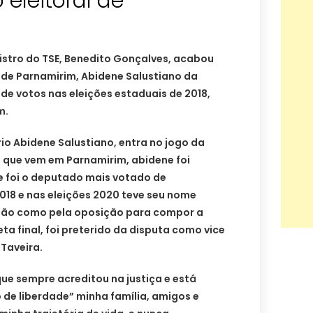
eleitoral de
nistro do TSE, Benedito Gonçalves, acabou
 de Parnamirim, Abidene Salustiano da
de votos nas eleições estaduais de 2018,
m.
o Abidene Salustiano, entra no jogo da
 que vem em Parnamirim, abidene foi
e foi o deputado mais votado de
2018 e nas eleições 2020 teve seu nome
ação como pela oposição para compor a
ta final, foi preterido da disputa como vice
Taveira.
que sempre acreditou na justiça e está
 de liberdade” minha família, amigos e