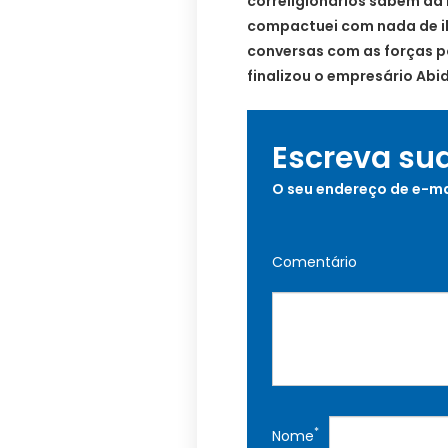
correligionários sabem da 
compactuei com nada de il
conversas com as forças p
finalizou o empresário Abi
Escreva su
O seu endereço de e-ma
Comentário
*
Nome