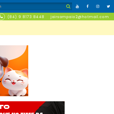
(84) 9 8173 8448
jairsampaio2@hotmail.com