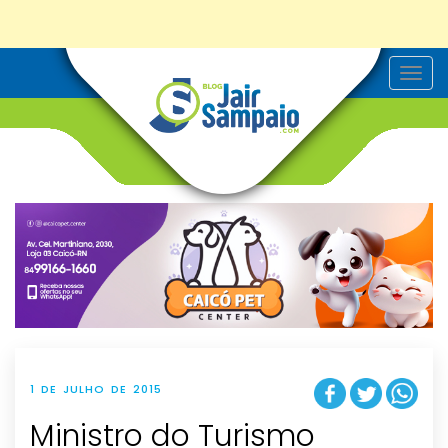
T
o
g
g
l
e
n
a
v
i
g
a
t
i
o
n
1 DE JULHO DE 2015
Ministro do Turismo