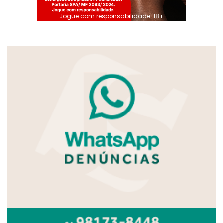
Jogue com responsabilidade. 18+