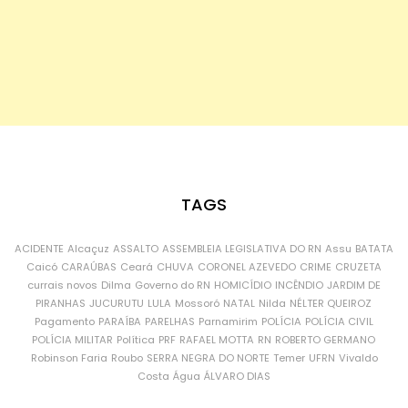
TAGS
ACIDENTE
Alcaçuz
ASSALTO
ASSEMBLEIA LEGISLATIVA DO RN
Assu
BATATA
Caicó
CARAÚBAS
Ceará
CHUVA
CORONEL AZEVEDO
CRIME
CRUZETA
currais novos
Dilma
Governo do RN
HOMICÍDIO
INCÊNDIO
JARDIM DE
PIRANHAS
JUCURUTU
LULA
Mossoró
NATAL
Nilda
NÉLTER QUEIROZ
Pagamento
PARAÍBA
PARELHAS
Parnamirim
POLÍCIA
POLÍCIA CIVIL
POLÍCIA MILITAR
Política
PRF
RAFAEL MOTTA
RN
ROBERTO GERMANO
Robinson Faria
Roubo
SERRA NEGRA DO NORTE
Temer
UFRN
Vivaldo
Costa
Água
ÁLVARO DIAS