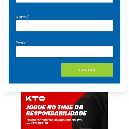
*
Nome
*
Email
ENVIAR