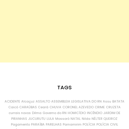
TAGS
ACIDENTE
Alcaçuz
ASSALTO
ASSEMBLEIA LEGISLATIVA DO RN
Assu
BATATA
Caicó
CARAÚBAS
Ceará
CHUVA
CORONEL AZEVEDO
CRIME
CRUZETA
currais novos
Dilma
Governo do RN
HOMICÍDIO
INCÊNDIO
JARDIM DE
PIRANHAS
JUCURUTU
LULA
Mossoró
NATAL
Nilda
NÉLTER QUEIROZ
Pagamento
PARAÍBA
PARELHAS
Parnamirim
POLÍCIA
POLÍCIA CIVIL