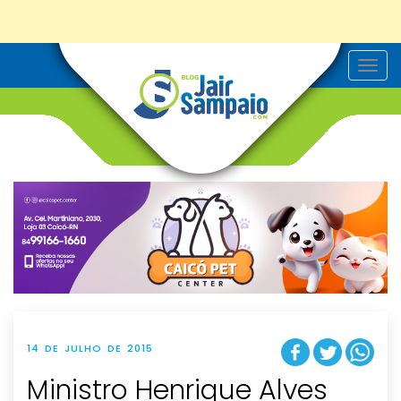
T
o
g
g
l
e
n
a
v
i
g
a
t
i
o
n
14 DE JULHO DE 2015
Ministro Henrique Alves