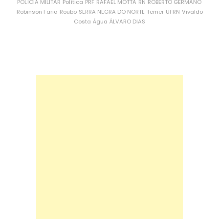
POLÍCIA MILITAR
Política
PRF
RAFAEL MOTTA
RN
ROBERTO GERMANO
Robinson Faria
Roubo
SERRA NEGRA DO NORTE
Temer
UFRN
Vivaldo
Costa
Água
ÁLVARO DIAS