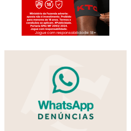
Jogue com responsabilidade. 18+