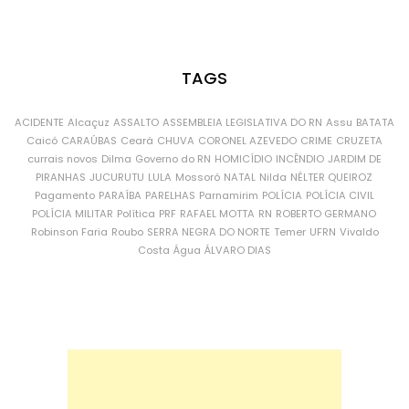
TAGS
ACIDENTE
Alcaçuz
ASSALTO
ASSEMBLEIA LEGISLATIVA DO RN
Assu
BATATA
Caicó
CARAÚBAS
Ceará
CHUVA
CORONEL AZEVEDO
CRIME
CRUZETA
currais novos
Dilma
Governo do RN
HOMICÍDIO
INCÊNDIO
JARDIM DE
PIRANHAS
JUCURUTU
LULA
Mossoró
NATAL
Nilda
NÉLTER QUEIROZ
Pagamento
PARAÍBA
PARELHAS
Parnamirim
POLÍCIA
POLÍCIA CIVIL
POLÍCIA MILITAR
Política
PRF
RAFAEL MOTTA
RN
ROBERTO GERMANO
Robinson Faria
Roubo
SERRA NEGRA DO NORTE
Temer
UFRN
Vivaldo
Costa
Água
ÁLVARO DIAS