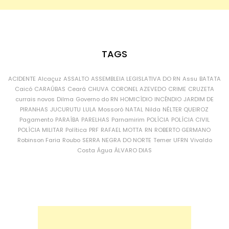
TAGS
ACIDENTE
Alcaçuz
ASSALTO
ASSEMBLEIA LEGISLATIVA DO RN
Assu
BATATA
Caicó
CARAÚBAS
Ceará
CHUVA
CORONEL AZEVEDO
CRIME
CRUZETA
currais novos
Dilma
Governo do RN
HOMICÍDIO
INCÊNDIO
JARDIM DE
PIRANHAS
JUCURUTU
LULA
Mossoró
NATAL
Nilda
NÉLTER QUEIROZ
Pagamento
PARAÍBA
PARELHAS
Parnamirim
POLÍCIA
POLÍCIA CIVIL
POLÍCIA MILITAR
Política
PRF
RAFAEL MOTTA
RN
ROBERTO GERMANO
Robinson Faria
Roubo
SERRA NEGRA DO NORTE
Temer
UFRN
Vivaldo
Costa
Água
ÁLVARO DIAS