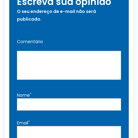
Escreva sua opinião
O seu endereço de e-mail não será
publicado.
Comentário
*
Nome
*
Email