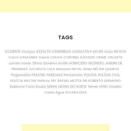
TAGS
ACIDENTE
Alcaçuz
ASSALTO
ASSEMBLEIA LEGISLATIVA DO RN
Assu
BATATA
Caicó
CARAÚBAS
Ceará
CHUVA
CORONEL AZEVEDO
CRIME
CRUZETA
currais novos
Dilma
Governo do RN
HOMICÍDIO
INCÊNDIO
JARDIM DE
PIRANHAS
JUCURUTU
LULA
Mossoró
NATAL
Nilda
NÉLTER QUEIROZ
Pagamento
PARAÍBA
PARELHAS
Parnamirim
POLÍCIA
POLÍCIA CIVIL
POLÍCIA MILITAR
Política
PRF
RAFAEL MOTTA
RN
ROBERTO GERMANO
Robinson Faria
Roubo
SERRA NEGRA DO NORTE
Temer
UFRN
Vivaldo
Costa
Água
ÁLVARO DIAS