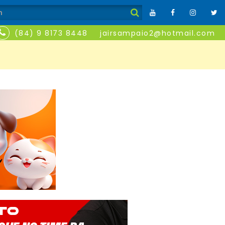
(84) 9 8173 8448
jairsampaio2@hotmail.com