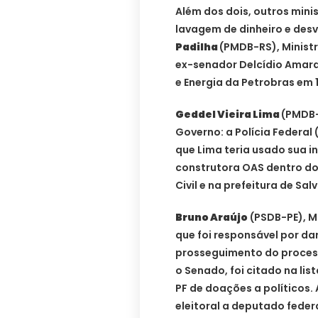
Além dos dois, outros min
lavagem de dinheiro e desv
Padilha
(PMDB-RS), Ministr
ex-senador Delcídio Amaral
e Energia da Petrobras em 
Geddel Vieira Lima
(PMDB-
Governo: a Polícia Federa
que Lima teria usado sua i
construtora OAS dentro do
Civil e na prefeitura de Sal
Bruno Araújo
(PSDB-PE), M
que foi responsável por dar
prosseguimento do proces
o Senado, foi citado na l
PF de doações a políticos.
eleitoral a deputado fede