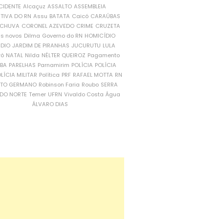
CIDENTE
Alcaçuz
ASSALTO
ASSEMBLEIA
ATIVA DO RN
Assu
BATATA
Caicó
CARAÚBAS
CHUVA
CORONEL AZEVEDO
CRIME
CRUZETA
is novos
Dilma
Governo do RN
HOMICÍDIO
NDIO
JARDIM DE PIRANHAS
JUCURUTU
LULA
ró
NATAL
Nilda
NÉLTER QUEIROZ
Pagamento
ÍBA
PARELHAS
Parnamirim
POLÍCIA
POLÍCIA
LÍCIA MILITAR
Política
PRF
RAFAEL MOTTA
RN
RTO GERMANO
Robinson Faria
Roubo
SERRA
DO NORTE
Temer
UFRN
Vivaldo Costa
Água
ÁLVARO DIAS