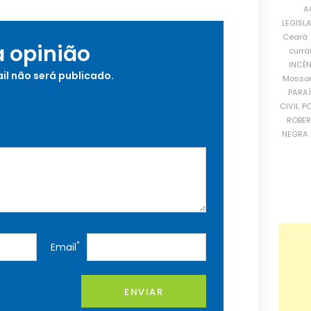
A
LEGISL
Ceará
a opinião
curra
INCÊ
il não será publicado.
Mosso
PARA
CIVIL
PO
ROBE
NEGRA 
*
Email
ENVIAR