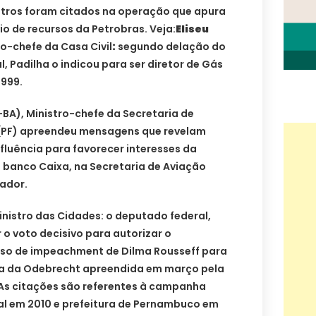
istros foram citados na operação que apura
io de recursos da Petrobras. Veja:
Eliseu
o-chefe da Casa Civil
:
segundo delação do
, Padilha o indicou para ser diretor de Gás
1999.
BA), Ministro-chefe da Secretaria de
l (PF) apreendeu mensagens que revelam
nfluência para favorecer interesses da
 banco Caixa, na Secretaria de Aviação
vador.
inistro das Cidades: o deputado federal,
 o voto decisivo para autorizar o
so de impeachment de Dilma Rousseff para
ista da Odebrecht apreendida em março pela
 As citações são referentes à campanha
ral em 2010 e prefeitura de Pernambuco em