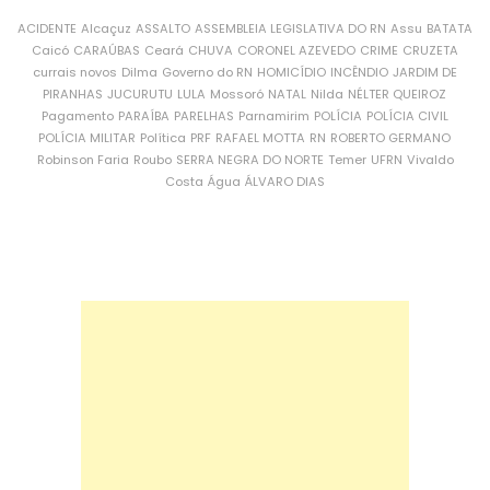
ACIDENTE
Alcaçuz
ASSALTO
ASSEMBLEIA LEGISLATIVA DO RN
Assu
BATATA
Caicó
CARAÚBAS
Ceará
CHUVA
CORONEL AZEVEDO
CRIME
CRUZETA
currais novos
Dilma
Governo do RN
HOMICÍDIO
INCÊNDIO
JARDIM DE
PIRANHAS
JUCURUTU
LULA
Mossoró
NATAL
Nilda
NÉLTER QUEIROZ
Pagamento
PARAÍBA
PARELHAS
Parnamirim
POLÍCIA
POLÍCIA CIVIL
POLÍCIA MILITAR
Política
PRF
RAFAEL MOTTA
RN
ROBERTO GERMANO
Robinson Faria
Roubo
SERRA NEGRA DO NORTE
Temer
UFRN
Vivaldo
Costa
Água
ÁLVARO DIAS