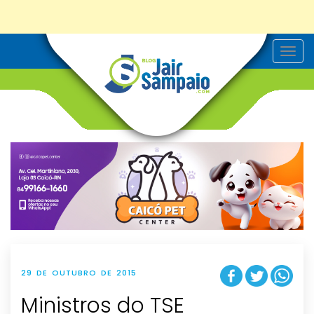
T
o
g
g
l
e
n
a
v
i
g
a
t
i
o
n
29 DE OUTUBRO DE 2015
Ministros do TSE