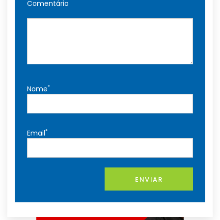
Comentário
*
Nome
*
Email
ENVIAR