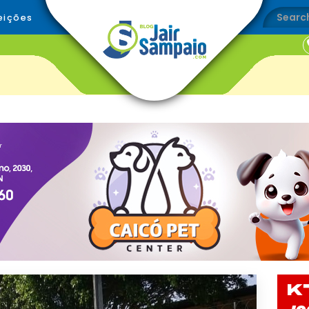
eições