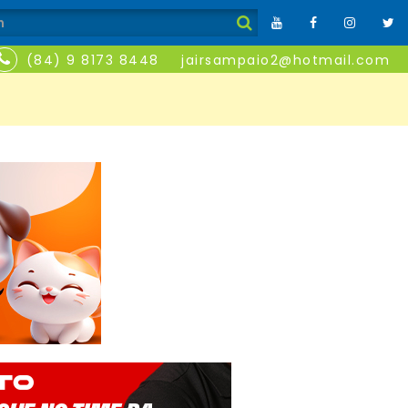
(84) 9 8173 8448
jairsampaio2@hotmail.com