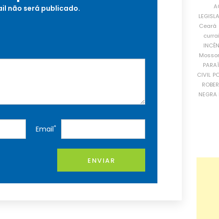
A
il não será publicado.
LEGISL
Ceará
curra
INCÊ
Mosso
PARA
CIVIL
PO
ROBE
NEGRA 
*
Email
ENVIAR