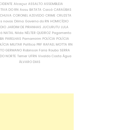
CIDENTE
Alcaçuz
ASSALTO
ASSEMBLEIA
ATIVA DO RN
Assu
BATATA
Caicó
CARAÚBAS
CHUVA
CORONEL AZEVEDO
CRIME
CRUZETA
is novos
Dilma
Governo do RN
HOMICÍDIO
NDIO
JARDIM DE PIRANHAS
JUCURUTU
LULA
ró
NATAL
Nilda
NÉLTER QUEIROZ
Pagamento
ÍBA
PARELHAS
Parnamirim
POLÍCIA
POLÍCIA
LÍCIA MILITAR
Política
PRF
RAFAEL MOTTA
RN
RTO GERMANO
Robinson Faria
Roubo
SERRA
DO NORTE
Temer
UFRN
Vivaldo Costa
Água
ÁLVARO DIAS