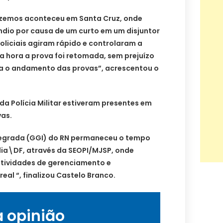
fizemos aconteceu em Santa Cruz, onde
ndio por causa de um curto em um disjuntor
oliciais agiram rápido e controlaram a
a hora a prova foi retomada, sem prejuízo
a o andamento das provas”, acrescentou o
da Polícia Militar estiveram presentes em
vas.
tegrada (GGI) do RN permaneceu o tempo
lia\DF, através da SEOPI/MJSP, onde
tividades de gerenciamento e
al “, finalizou Castelo Branco.
a opinião