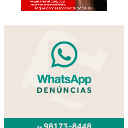
Jogue com responsabilidade. 18+