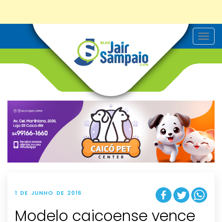
T
o
g
g
l
e
n
a
v
i
g
a
t
i
o
n
1 DE JUNHO DE 2016
Modelo caicoense vence