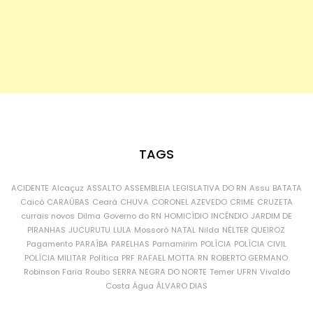
TAGS
ACIDENTE
Alcaçuz
ASSALTO
ASSEMBLEIA LEGISLATIVA DO RN
Assu
BATATA
Caicó
CARAÚBAS
Ceará
CHUVA
CORONEL AZEVEDO
CRIME
CRUZETA
currais novos
Dilma
Governo do RN
HOMICÍDIO
INCÊNDIO
JARDIM DE
PIRANHAS
JUCURUTU
LULA
Mossoró
NATAL
Nilda
NÉLTER QUEIROZ
Pagamento
PARAÍBA
PARELHAS
Parnamirim
POLÍCIA
POLÍCIA CIVIL
POLÍCIA MILITAR
Política
PRF
RAFAEL MOTTA
RN
ROBERTO GERMANO
Robinson Faria
Roubo
SERRA NEGRA DO NORTE
Temer
UFRN
Vivaldo
Costa
Água
ÁLVARO DIAS