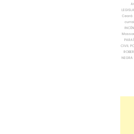
A
LEGISL
Ceará
curra
INCÊ
Mosso
PARA
CIVIL
PO
ROBE
NEGRA 