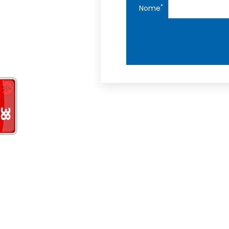
*
Nome