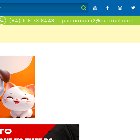
(84) 9 8173 8448
jairsampaio2@hotmail.com