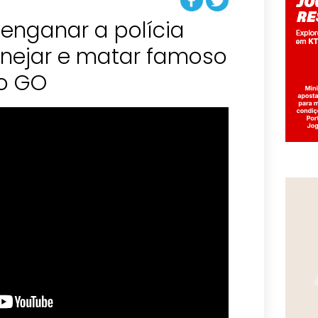
enganar a polícia
anejar e matar famoso
o GO