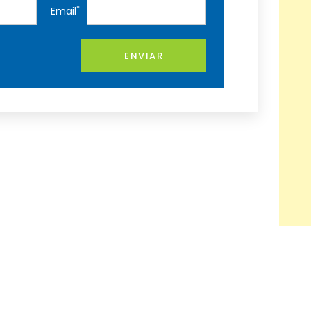
*
Email
ENVIAR