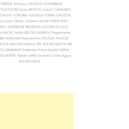
CIDENTE
Alcaçuz
ASSALTO
ASSEMBLEIA
ATIVA DO RN
Assu
BATATA
Caicó
CARAÚBAS
CHUVA
CORONEL AZEVEDO
CRIME
CRUZETA
is novos
Dilma
Governo do RN
HOMICÍDIO
NDIO
JARDIM DE PIRANHAS
JUCURUTU
LULA
ró
NATAL
Nilda
NÉLTER QUEIROZ
Pagamento
ÍBA
PARELHAS
Parnamirim
POLÍCIA
POLÍCIA
LÍCIA MILITAR
Política
PRF
RAFAEL MOTTA
RN
RTO GERMANO
Robinson Faria
Roubo
SERRA
DO NORTE
Temer
UFRN
Vivaldo Costa
Água
ÁLVARO DIAS